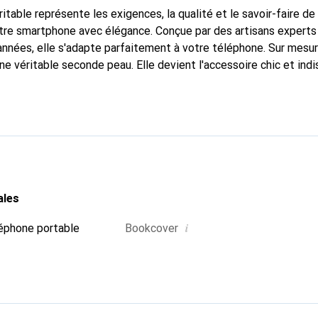
itable représente les exigences, la qualité et le savoir-faire de
tre smartphone avec élégance. Conçue par des artisans experts
nnées, elle s'adapte parfaitement à votre téléphone. Sur mesur
une véritable seconde peau. Elle devient l'accessoire chic et in
 internationalement pour ses produits de haute qualité, la mar
tèle exigeante.
ales
i
éphone portable
Bookcover