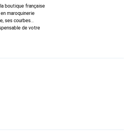
 la boutique française
 en maroquinerie
e, ses courbes
dispensable de votre
que Noreve est un