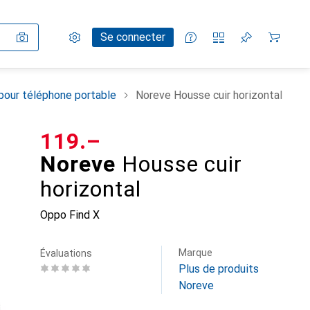
Paramètres
Compte client
Listes de comparaison
Listes d'envies
Panier
Se connecter
pour téléphone portable
Noreve Housse cuir horizontal
CHF
119.–
Noreve
Housse cuir
horizontal
Oppo Find X
Marque
Évaluations
Plus de produits
Noreve