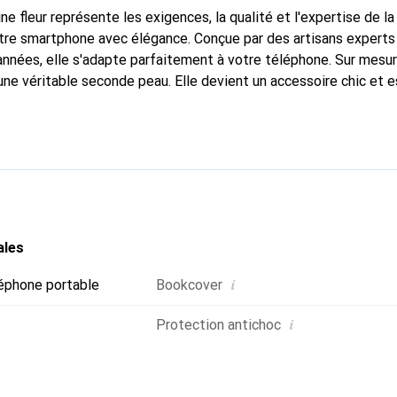
ne fleur représente les exigences, la qualité et l'expertise de l
tre smartphone avec élégance. Conçue par des artisans experts
nnées, elle s'adapte parfaitement à votre téléphone. Sur mesur
une véritable seconde peau. Elle devient un accessoire chic et e
 internationalement pour ses produits de haute qualité, la mar
tèle exigeante.
ales
i
éphone portable
Bookcover
i
Protection antichoc