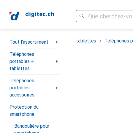
Recherche
Navigation par catégorie
ortiment
Téléphones portables + tablettes
Téléphones po
Tout l'assortiment
Téléphones
portables +
tablettes
Téléphones
portables :
accessoires
Protection du
smartphone
Bandoulière pour