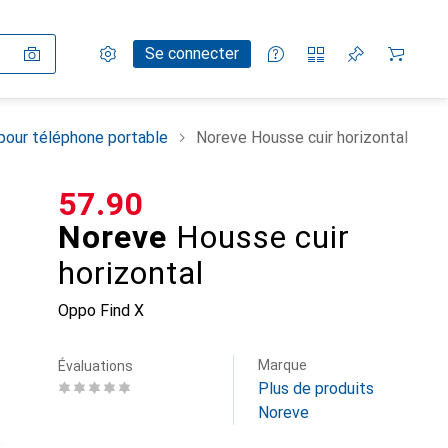
Paramètres
Compte client
Listes de comparaison
Listes d'envies
Panier
Se connecter
pour téléphone portable
Noreve Housse cuir horizontal
CHF
57.90
Noreve
Housse cuir
horizontal
Oppo Find X
Marque
Évaluations
Plus de produits
Noreve