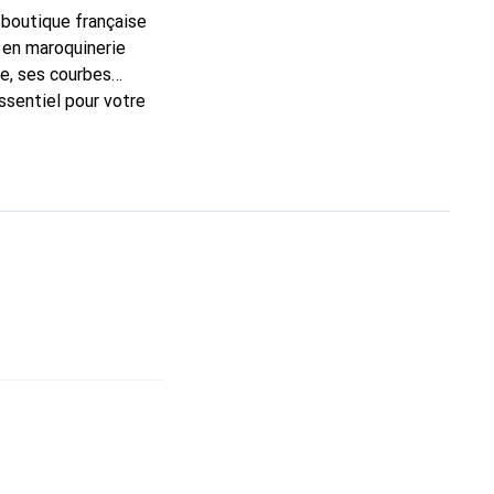
a boutique française
 en maroquinerie
e, ses courbes
ssentiel pour votre
que Noreve est un