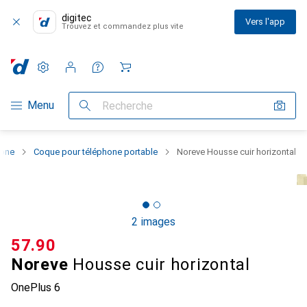
digitec
Vers l'app
Trouvez et commandez plus vite
Paramètres
Compte client
Listes de comparaison
Listes d'envies
Panier
Navigation par catégorie
Menu
Recherche
hone
Coque pour téléphone portable
Noreve Housse cuir horizontal
2 images
CHF
57.90
Noreve
Housse cuir horizontal
OnePlus 6