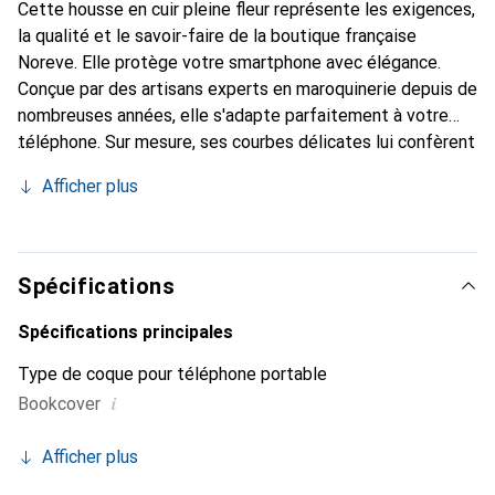
Cette housse en cuir pleine fleur représente les exigences,
la qualité et le savoir-faire de la boutique française
Noreve. Elle protège votre smartphone avec élégance.
Conçue par des artisans experts en maroquinerie depuis de
nombreuses années, elle s'adapte parfaitement à votre
téléphone. Sur mesure, ses courbes délicates lui confèrent
une véritable seconde peau. Elle devient l'accessoire chic
Afficher plus
et indispensable pour votre smartphone. Reconnaître
internationalement pour ses produits de haute qualité, la
marque Noreve est un choix sûr pour une clientèle
exigeante.
Spécifications
Spécifications principales
Type de coque pour téléphone portable
i
Bookcover
Afficher plus