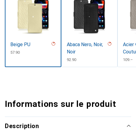
Beige PU
Abaca Nero, Noir,
Acier 
Noir
Coutu
CHF
57.90
CHF
92.90
CHF
109.–
Informations sur le produit
Description