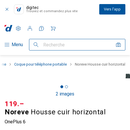
digitec
Vers l'app
Trouvez et commandez plus vite
Paramètres
Compte client
Listes de comparaison
Listes d'envies
Panier
Navigation par catégorie
Menu
Recherche
hone
Coque pour téléphone portable
Noreve Housse cuir horizontal
2 images
CHF
119.–
Noreve
Housse cuir horizontal
OnePlus 6