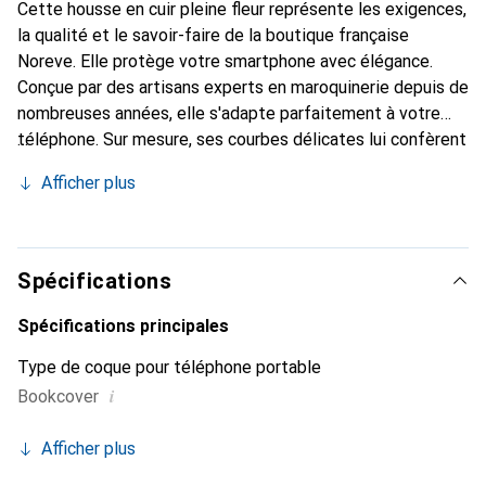
Cette housse en cuir pleine fleur représente les exigences,
la qualité et le savoir-faire de la boutique française
Noreve. Elle protège votre smartphone avec élégance.
Conçue par des artisans experts en maroquinerie depuis de
nombreuses années, elle s'adapte parfaitement à votre
téléphone. Sur mesure, ses courbes délicates lui confèrent
une véritable seconde peau. Elle devient l'accessoire chic
Afficher plus
et indispensable pour votre smartphone. Reconnaître
internationalement pour ses produits de haute qualité, la
marque Noreve est un choix sûr pour une clientèle
exigeante.
Spécifications
Spécifications principales
Type de coque pour téléphone portable
i
Bookcover
Afficher plus