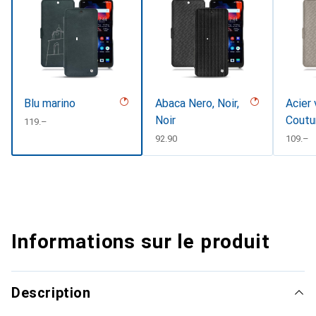
Blu marino
Abaca Nero, Noir,
Acier 
Noir
Coutu
CHF
119.–
CHF
92.90
CHF
109.–
Informations sur le produit
Description