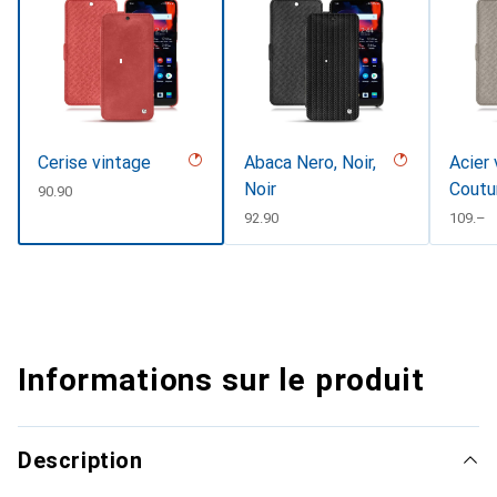
Cerise vintage
Abaca Nero, Noir,
Acier 
Noir
Coutu
CHF
90.90
CHF
92.90
CHF
109.–
Informations sur le produit
Description