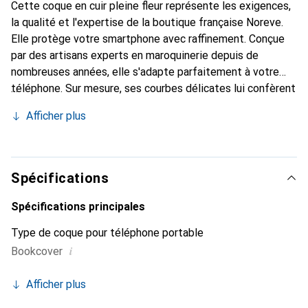
Cette coque en cuir pleine fleur représente les exigences,
la qualité et l'expertise de la boutique française Noreve.
Elle protège votre smartphone avec raffinement. Conçue
par des artisans experts en maroquinerie depuis de
nombreuses années, elle s'adapte parfaitement à votre
téléphone. Sur mesure, ses courbes délicates lui confèrent
une véritable seconde peau. Elle devient l'accessoire chic
Afficher plus
et indispensable pour votre smartphone. Reconnaît
internationalement pour ses produits de haute qualité, la
marque Noreve est un choix sûr pour une clientèle
exigeante.
Spécifications
Spécifications principales
Type de coque pour téléphone portable
i
Bookcover
Afficher plus