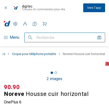
digitec
Vers l'app
Trouvez et commandez plus vite
Paramètres
Compte client
Listes de comparaison
Listes d'envies
Panier
Navigation par catégorie
Menu
Recherche
hone
Coque pour téléphone portable
Noreve Housse cuir horizontal
2 images
CHF
90.90
Noreve
Housse cuir horizontal
OnePlus 6