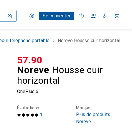
Paramètres
Compte client
Listes de comparaison
Listes d'envies
Panier
Se connecter
pour téléphone portable
Noreve Housse cuir horizontal
CHF
57.90
Noreve
Housse cuir
horizontal
OnePlus 6
Marque
Évaluations
Plus de produits
1
Noreve