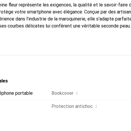
ine fleur représente les exigences, la qualité et le savoir-faire 
 protège votre smartphone avec élégance. Conçue par des artisa
rience dans l'industrie de la maroquinerie, elle s'adapte parfai
ses courbes délicates lui confèrent une véritable seconde peau.
dispensable pour votre smartphone. La marque Noreve est recon
ses produits de haute qualité et constitue un choix fiable pour 
ales
i
éphone portable
Bookcover
i
Protection antichoc