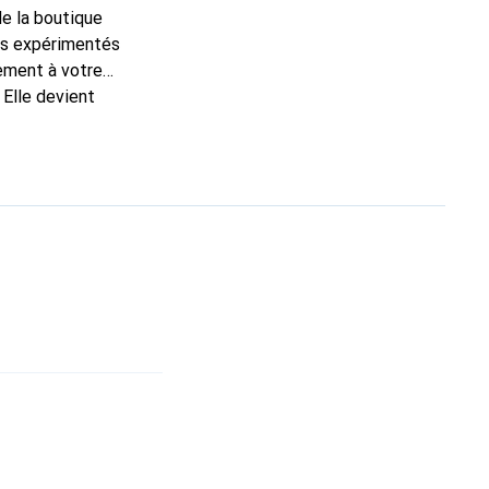
de la boutique
ns expérimentés
tement à votre
 Elle devient
nue
une clientèle