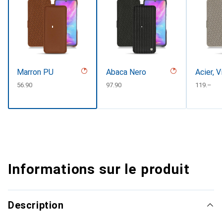
Marron PU
Abaca Nero
Acier, 
CHF
56.90
CHF
97.90
CHF
119.–
Informations sur le produit
Description