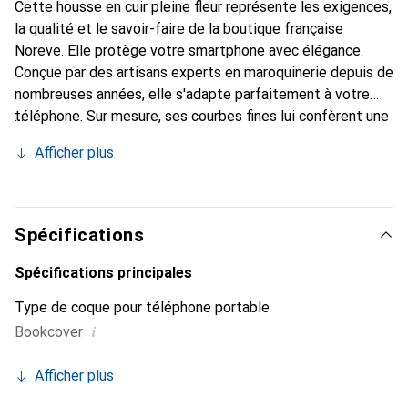
Cette housse en cuir pleine fleur représente les exigences,
la qualité et le savoir-faire de la boutique française
Noreve. Elle protège votre smartphone avec élégance.
Conçue par des artisans experts en maroquinerie depuis de
nombreuses années, elle s'adapte parfaitement à votre
téléphone. Sur mesure, ses courbes fines lui confèrent une
véritable seconde peau. Elle devient l'accessoire chic et
Afficher plus
indispensable de votre smartphone. Reconnaître
internationalement pour ses produits de haute qualité, la
marque Noreve est un choix sûr pour une clientèle
exigeante.
Spécifications
Spécifications principales
Type de coque pour téléphone portable
i
Bookcover
Afficher plus