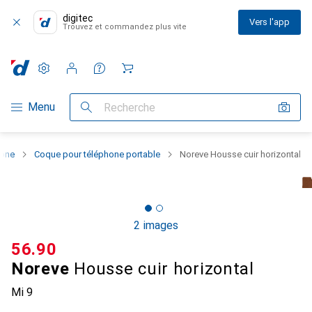
digitec
Vers l'app
Trouvez et commandez plus vite
Paramètres
Compte client
Listes de comparaison
Listes d'envies
Panier
Navigation par catégorie
Menu
Recherche
hone
Coque pour téléphone portable
Noreve Housse cuir horizontal
2 images
CHF
56.90
Noreve
Housse cuir horizontal
Mi 9