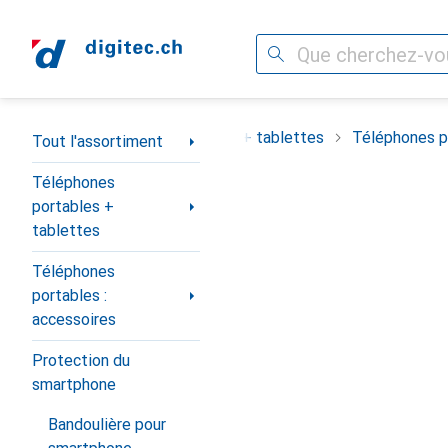
Recherche
Navigation par catégorie
ortiment
Téléphones portables + tablettes
Téléphones po
Tout l'assortiment
Téléphones
portables +
tablettes
Téléphones
portables :
accessoires
Protection du
smartphone
Bandoulière pour