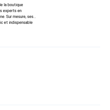
de la boutique
ns experts en
ne. Sur mesure, ses
ic et indispensable
ité, la marque