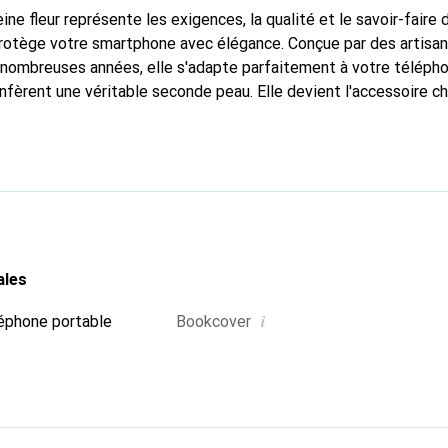
ine fleur représente les exigences, la qualité et le savoir-faire 
protège votre smartphone avec élégance. Conçue par des artisa
nombreuses années, elle s'adapte parfaitement à votre télépho
nfèrent une véritable seconde peau. Elle devient l'accessoire ch
Reconnaissable à l'international pour ses produits de haute qual
 pour une clientèle exigeante.
ales
i
éphone portable
Bookcover