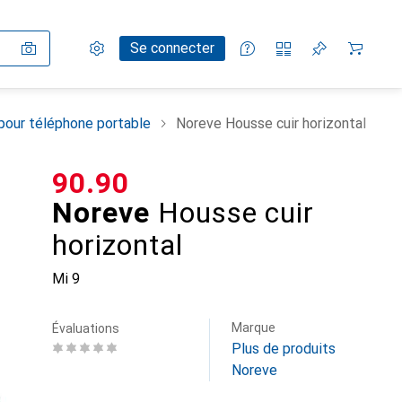
Paramètres
Compte client
Listes de comparaison
Listes d'envies
Panier
Se connecter
pour téléphone portable
Noreve Housse cuir horizontal
CHF
90.90
Noreve
Housse cuir
horizontal
Mi 9
Marque
Évaluations
Plus de produits
Noreve