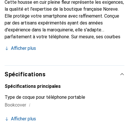
Cette housse en cuir pleine fleur représente les exigences,
la qualité et l'expertise de la boutique française Noreve.
Elle protège votre smartphone avec raffinement. Conçue
par des artisans expérimentés ayant des années
d'expérience dans la maroquinerie, elle s'adapte
parfaitement à votre téléphone. Sur mesure, ses courbes
délicates lui confèrent une véritable seconde peau. Elle
Afficher plus
devient un accessoire chic et indispensable pour votre
smartphone. La marque Noreve est reconnue
internationalement pour ses produits de haute qualité et
constitue un choix fiable pour une clientèle exigeante.
Spécifications
Spécifications principales
Type de coque pour téléphone portable
i
Bookcover
Afficher plus