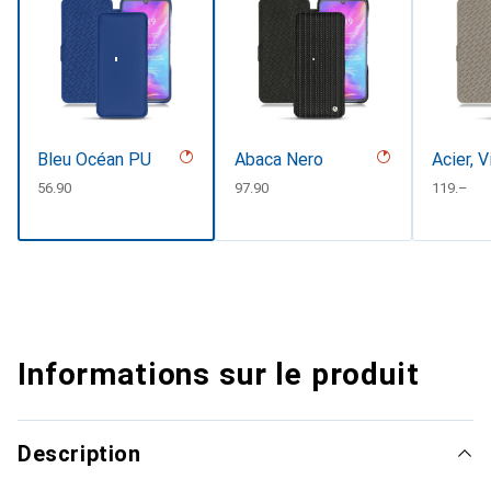
Bleu Océan PU
Abaca Nero
Acier, 
CHF
56.90
CHF
97.90
CHF
119.–
Informations sur le produit
Description