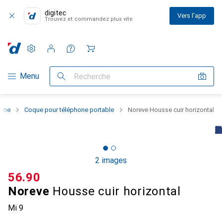
digitec
Vers l'app
Trouvez et commandez plus vite
Paramètres
Compte client
Listes de comparaison
Listes d'envies
Panier
Navigation par catégorie
Menu
Recherche
hone
Coque pour téléphone portable
Noreve Housse cuir horizontal
2 images
CHF
56.90
Noreve
Housse cuir horizontal
Mi 9