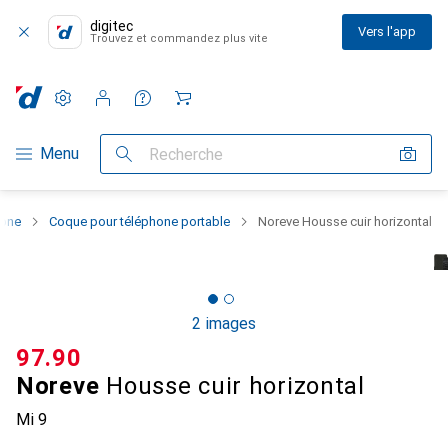
digitec
Vers l'app
Trouvez et commandez plus vite
Paramètres
Compte client
Listes de comparaison
Listes d'envies
Panier
Navigation par catégorie
Menu
Recherche
hone
Coque pour téléphone portable
Noreve Housse cuir horizontal
2 images
CHF
97.90
Noreve
Housse cuir horizontal
Mi 9