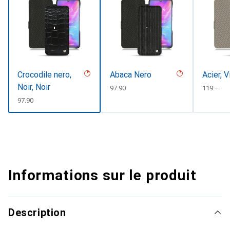
Crocodile nero,
Abaca Nero
Acier, 
Noir, Noir
CHF
97.90
CHF
119.–
CHF
97.90
Informations sur le produit
Description