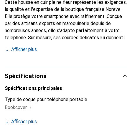
Cette housse en cuir pleine fleur représente les exigences,
la qualité et l'expertise de la boutique française Noreve.
Elle protège votre smartphone avec raffinement. Conçue
par des artisans experts en maroquinerie depuis de
nombreuses années, elle s'adapte parfaitement à votre
téléphone. Sur mesure, ses courbes délicates lui donnent
une véritable seconde peau. Elle devient l'accessoire chic
Afficher plus
et incontournable de votre smartphone. Reconnaître
internationalement pour ses produits de haute qualité, la
marque Noreve est un choix sûr pour une clientèle
exigeante.
Spécifications
Spécifications principales
Type de coque pour téléphone portable
i
Bookcover
Afficher plus