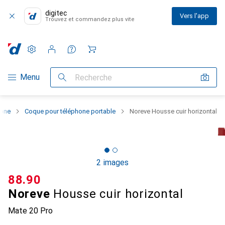
digitec
Vers l'app
Trouvez et commandez plus vite
Paramètres
Compte client
Listes de comparaison
Listes d'envies
Panier
Navigation par catégorie
Menu
Recherche
hone
Coque pour téléphone portable
Noreve Housse cuir horizontal
2 images
CHF
88.90
Noreve
Housse cuir horizontal
Mate 20 Pro