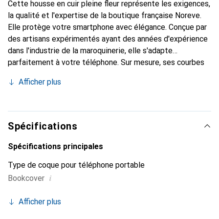
Cette housse en cuir pleine fleur représente les exigences,
la qualité et l'expertise de la boutique française Noreve.
Elle protège votre smartphone avec élégance. Conçue par
des artisans expérimentés ayant des années d'expérience
dans l'industrie de la maroquinerie, elle s'adapte
parfaitement à votre téléphone. Sur mesure, ses courbes
raffinées lui confèrent une véritable seconde peau. Elle
Afficher plus
devient l'accessoire chic et indispensable pour votre
smartphone. La marque Noreve est reconnue
internationalement pour ses produits de haute qualité et
constitue un choix fiable pour une clientèle exigeante.
Spécifications
Spécifications principales
Type de coque pour téléphone portable
i
Bookcover
Afficher plus