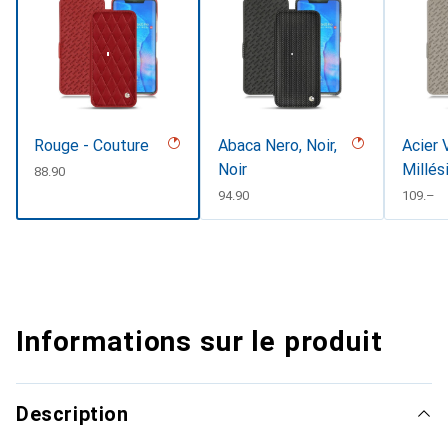
Rouge - Couture
Abaca Nero, Noir,
Acier 
Noir
Millés
CHF
88.90
CHF
94.90
CHF
109.–
Informations sur le produit
Description