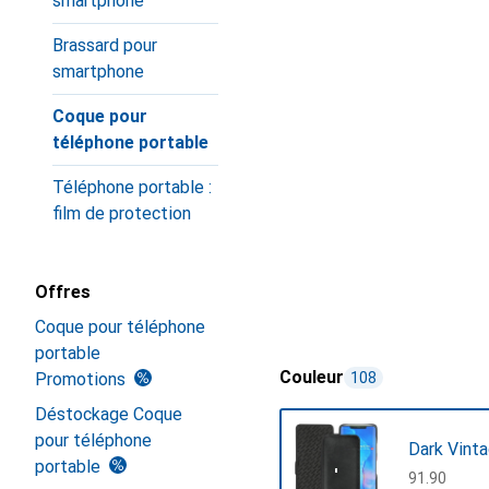
smartphone
Brassard pour
smartphone
Coque pour
téléphone portable
Téléphone portable :
film de protection
Offres
Coque pour téléphone
portable
Couleur
Promotions
108
Déstockage Coque
pour téléphone
Dark Vint
portable
CHF
91.90