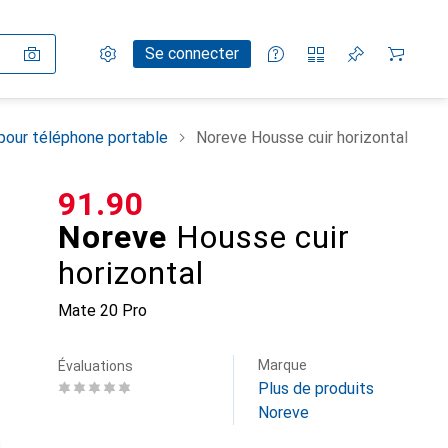
Paramètres
Compte client
Listes de comparaison
Listes d'envies
Panier
Se connecter
pour téléphone portable
Noreve Housse cuir horizontal
CHF
91.90
Noreve
Housse cuir
horizontal
Mate 20 Pro
Marque
Évaluations
Plus de produits
Noreve