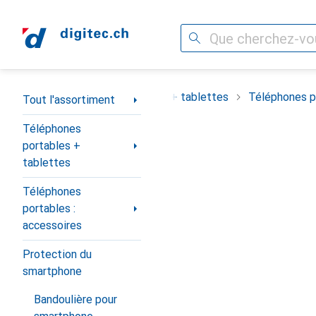
Recherche
Navigation par catégorie
ortiment
Téléphones portables + tablettes
Téléphones po
Tout l'assortiment
Téléphones
portables +
tablettes
Téléphones
portables :
accessoires
Protection du
smartphone
Bandoulière pour