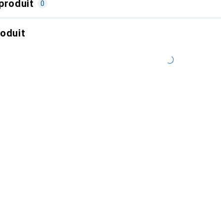
produit
0
roduit