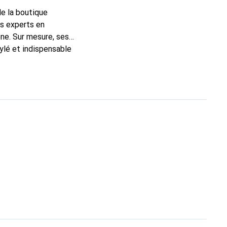
de la boutique
ns experts en
ne. Sur mesure, ses
tylé et indispensable
la marque Noreve est