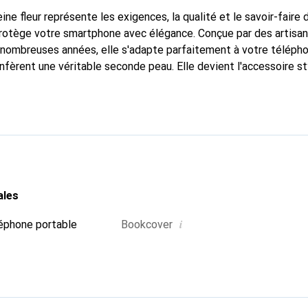
ine fleur représente les exigences, la qualité et le savoir-faire 
protège votre smartphone avec élégance. Conçue par des artisa
nombreuses années, elle s'adapte parfaitement à votre télépho
onfèrent une véritable seconde peau. Elle devient l'accessoire s
connu internationalement pour ses produits de haute qualité, 
ientèle exigeante.
ales
i
éphone portable
Bookcover