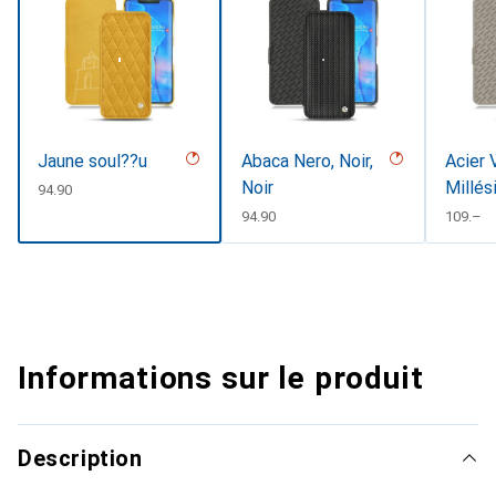
Jaune soul??u
Abaca Nero, Noir,
Acier 
Noir
Millés
CHF
94.90
CHF
94.90
CHF
109.–
Informations sur le produit
Description