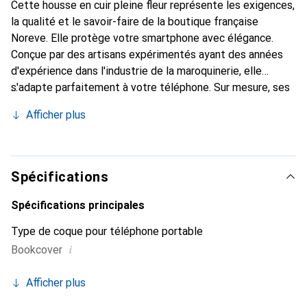
Cette housse en cuir pleine fleur représente les exigences,
la qualité et le savoir-faire de la boutique française
Noreve. Elle protège votre smartphone avec élégance.
Conçue par des artisans expérimentés ayant des années
d'expérience dans l'industrie de la maroquinerie, elle
s'adapte parfaitement à votre téléphone. Sur mesure, ses
courbes délicates lui confèrent une véritable seconde
Afficher plus
peau. Elle devient l'accessoire chic et indispensable pour
votre smartphone. La marque Noreve est reconnue
internationalement pour ses produits de haute qualité et
constitue un choix fiable pour une clientèle exigeante.
Spécifications
Spécifications principales
Type de coque pour téléphone portable
i
Bookcover
Afficher plus