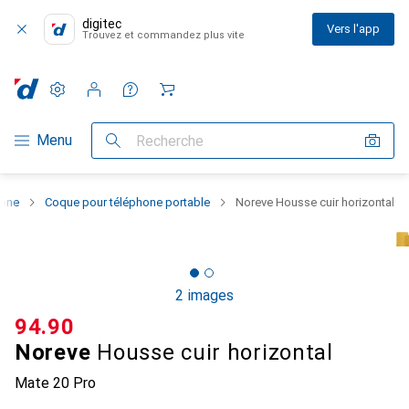
digitec
Vers l'app
Trouvez et commandez plus vite
Paramètres
Compte client
Listes de comparaison
Listes d'envies
Panier
Navigation par catégorie
Menu
Recherche
hone
Coque pour téléphone portable
Noreve Housse cuir horizontal
2 images
CHF
94.90
Noreve
Housse cuir horizontal
Mate 20 Pro