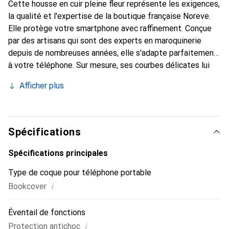
Cette housse en cuir pleine fleur représente les exigences,
la qualité et l'expertise de la boutique française Noreve.
Elle protège votre smartphone avec raffinement. Conçue
par des artisans qui sont des experts en maroquinerie
depuis de nombreuses années, elle s'adapte parfaitement
à votre téléphone. Sur mesure, ses courbes délicates lui
confèrent une véritable seconde peau. Elle devient
Afficher plus
l'accessoire élégant et indispensable pour votre
smartphone. Reconnaître internationalement pour ses
produits de haute qualité, la marque Noreve est un choix
sûr pour une clientèle exigeante.
Spécifications
Spécifications principales
Type de coque pour téléphone portable
i
Bookcover
Éventail de fonctions
i
Protection antichoc