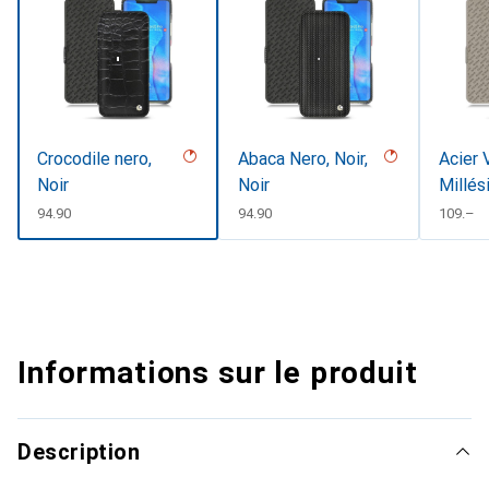
Crocodile nero,
Abaca Nero, Noir,
Acier 
Noir
Noir
Millés
CHF
94.90
CHF
94.90
CHF
109.–
Informations sur le produit
Description