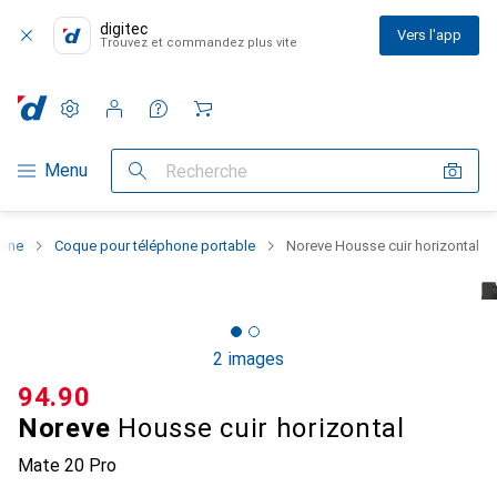
digitec
Vers l'app
Trouvez et commandez plus vite
Paramètres
Compte client
Listes de comparaison
Listes d'envies
Panier
Navigation par catégorie
Menu
Recherche
hone
Coque pour téléphone portable
Noreve Housse cuir horizontal
2 images
CHF
94.90
Noreve
Housse cuir horizontal
Mate 20 Pro