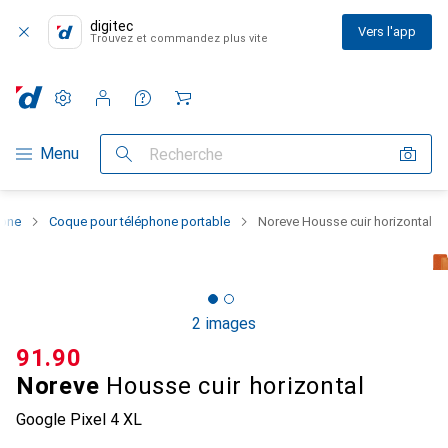
digitec
Vers l'app
Trouvez et commandez plus vite
Paramètres
Compte client
Listes de comparaison
Listes d'envies
Panier
Navigation par catégorie
Menu
Recherche
hone
Coque pour téléphone portable
Noreve Housse cuir horizontal
2 images
CHF
91.90
Noreve
Housse cuir horizontal
Google Pixel 4 XL