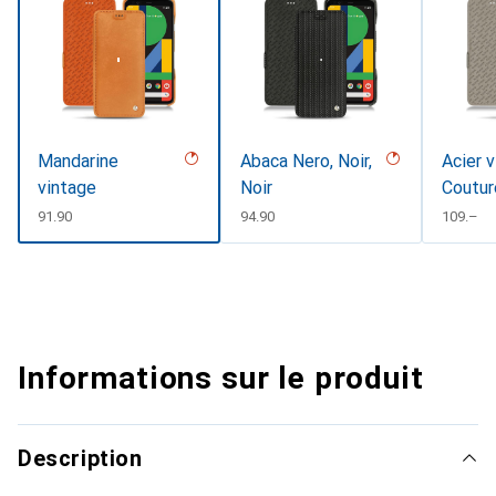
Mandarine
Abaca Nero, Noir,
Acier v
vintage
Noir
Coutur
CHF
91.90
CHF
94.90
CHF
109.–
Informations sur le produit
Description