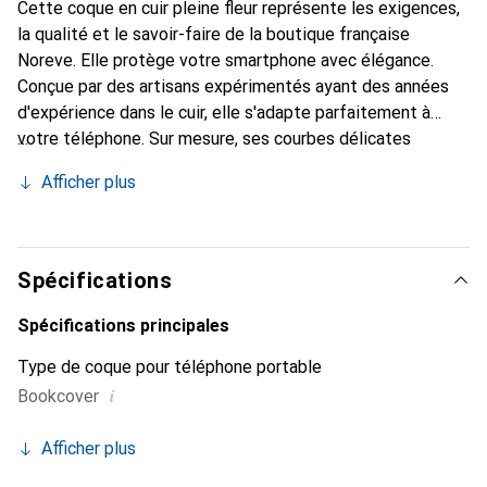
Cette coque en cuir pleine fleur représente les exigences,
la qualité et le savoir-faire de la boutique française
Noreve. Elle protège votre smartphone avec élégance.
Conçue par des artisans expérimentés ayant des années
d'expérience dans le cuir, elle s'adapte parfaitement à
votre téléphone. Sur mesure, ses courbes délicates
offrent une véritable seconde peau. Elle devient
Afficher plus
l'accessoire chic et indispensable pour votre smartphone.
La marque Noreve est reconnue internationalement pour
ses produits de haute qualité et constitue un choix fiable
pour une clientèle exigeante.
Spécifications
Spécifications principales
Type de coque pour téléphone portable
i
Bookcover
Afficher plus