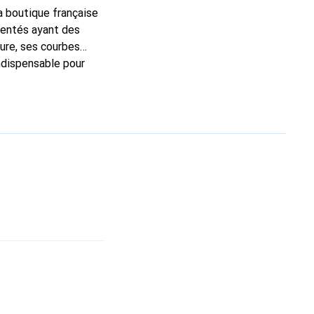
la boutique française
mentés ayant des
sure, ses courbes
indispensable pour
 la marque Noreve est