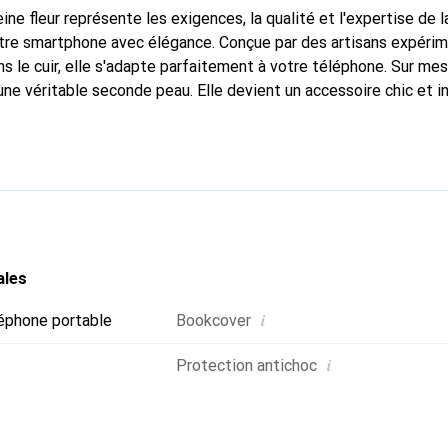
ine fleur représente les exigences, la qualité et l'expertise de 
otre smartphone avec élégance. Conçue par des artisans expéri
s le cuir, elle s'adapte parfaitement à votre téléphone. Sur me
 une véritable seconde peau. Elle devient un accessoire chic et 
naissable à l'international pour ses produits de haute qualité,
 clientèle exigeante.
ales
i
éphone portable
Bookcover
i
Protection antichoc