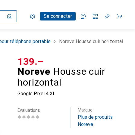
Paramètres
Compte client
Listes de comparaison
Listes d'envies
Panier
Se connecter
pour téléphone portable
Noreve Housse cuir horizontal
CHF
139.–
Noreve
Housse cuir
horizontal
Google Pixel 4 XL
Marque
Évaluations
Plus de produits
Noreve