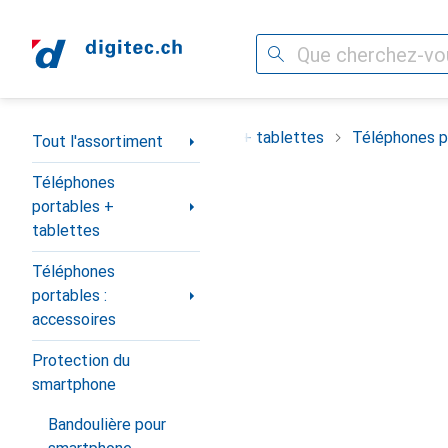
Recherche
Navigation par catégorie
ortiment
Téléphones portables + tablettes
Téléphones po
Tout l'assortiment
Téléphones
portables +
tablettes
Téléphones
portables :
accessoires
Protection du
smartphone
Bandoulière pour