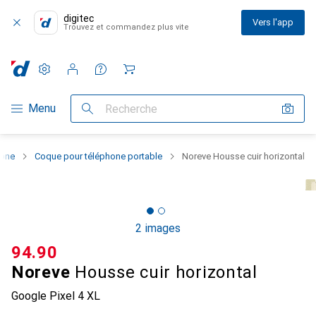
digitec
Vers l'app
Trouvez et commandez plus vite
Paramètres
Compte client
Listes de comparaison
Listes d'envies
Panier
Navigation par catégorie
Menu
Recherche
hone
Coque pour téléphone portable
Noreve Housse cuir horizontal
2 images
CHF
94.90
Noreve
Housse cuir horizontal
Google Pixel 4 XL