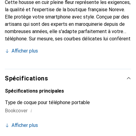
Cette housse en cuir pleine fleur représente les exigences,
la qualité et l'expertise de la boutique française Noreve.
Elle protège votre smartphone avec style. Conçue par des
artisans qui sont des experts en maroquinerie depuis de
nombreuses années, elle s'adapte parfaitement à votre
téléphone. Sur mesure, ses courbes délicates lui confèrent
une véritable seconde peau. Elle devient un accessoire
Afficher plus
chic et indispensable pour votre smartphone. Reconnaître
internationalement pour ses produits de haute qualité, la
marque Noreve est un choix sûr pour une clientèle
exigeante.
Spécifications
Spécifications principales
Type de coque pour téléphone portable
i
Bookcover
Afficher plus