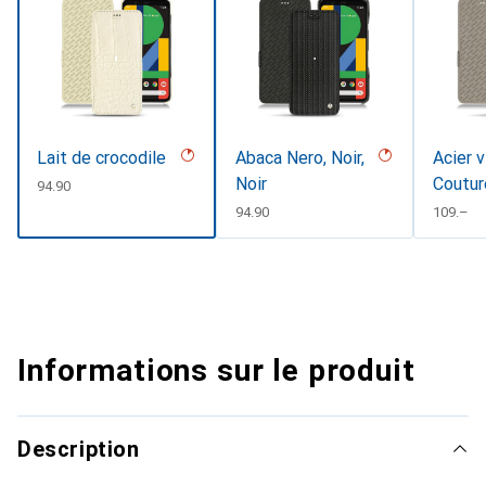
Lait de crocodile
Abaca Nero, Noir,
Acier v
Noir
Coutur
CHF
94.90
CHF
94.90
CHF
109.–
Informations sur le produit
Description