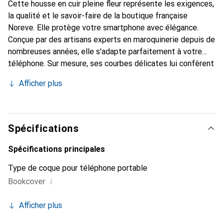
Cette housse en cuir pleine fleur représente les exigences,
la qualité et le savoir-faire de la boutique française
Noreve. Elle protège votre smartphone avec élégance.
Conçue par des artisans experts en maroquinerie depuis de
nombreuses années, elle s'adapte parfaitement à votre
téléphone. Sur mesure, ses courbes délicates lui confèrent
une véritable seconde peau. Elle devient un accessoire
Afficher plus
chic et indispensable pour votre smartphone. Reconnaître
internationalement pour ses produits de haute qualité, la
marque Noreve est un choix sûr pour une clientèle
exigeante.
Spécifications
Spécifications principales
Type de coque pour téléphone portable
i
Bookcover
Afficher plus