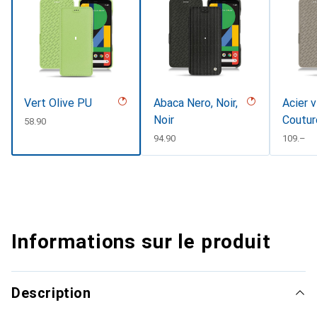
Vert Olive PU
Abaca Nero, Noir,
Acier v
Noir
Coutur
CHF
58.90
CHF
94.90
CHF
109.–
Informations sur le produit
Description