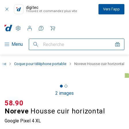
digitec
Vers l'app
Trouvez et commandez plus vite
Paramètres
Compte client
Listes de comparaison
Listes d'envies
Panier
Navigation par catégorie
Menu
Recherche
hone
Coque pour téléphone portable
Noreve Housse cuir horizontal
2 images
CHF
58.90
Noreve
Housse cuir horizontal
Google Pixel 4 XL