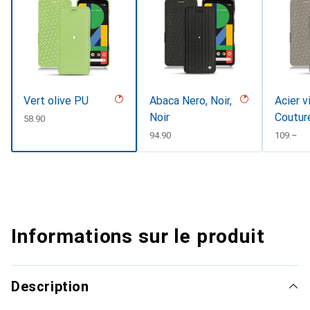
Vert olive PU
Abaca Nero, Noir,
Acier v
Noir
Coutur
CHF
58.90
CHF
94.90
CHF
109.–
Informations sur le produit
Description