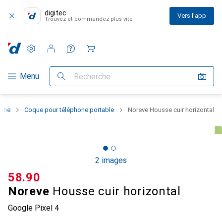
digitec
Vers l'app
Trouvez et commandez plus vite
Paramètres
Compte client
Listes de comparaison
Listes d'envies
Panier
Navigation par catégorie
Menu
Recherche
hone
Coque pour téléphone portable
Noreve Housse cuir horizontal
2 images
CHF
58.90
Noreve
Housse cuir horizontal
Google Pixel 4