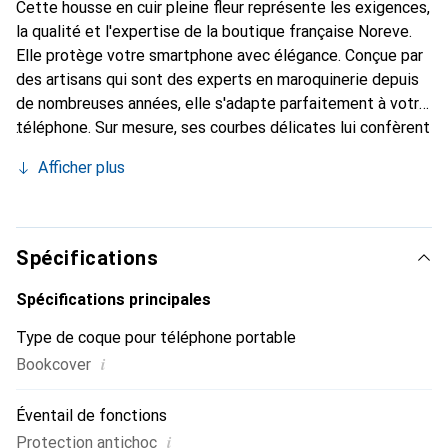
Cette housse en cuir pleine fleur représente les exigences,
la qualité et l'expertise de la boutique française Noreve.
Elle protège votre smartphone avec élégance. Conçue par
des artisans qui sont des experts en maroquinerie depuis
de nombreuses années, elle s'adapte parfaitement à votre
téléphone. Sur mesure, ses courbes délicates lui confèrent
une véritable seconde peau. Elle devient l'accessoire chic
Afficher plus
et indispensable pour votre smartphone. Reconnaissante à
l'international pour ses produits de haute qualité, la
marque Noreve est un choix sûr pour une clientèle
exigeante.
Spécifications
Spécifications principales
Type de coque pour téléphone portable
i
Bookcover
Éventail de fonctions
i
Protection antichoc