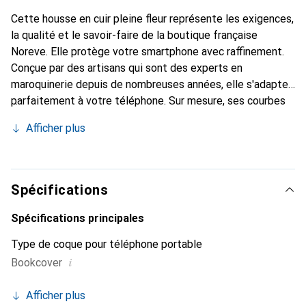
Cette housse en cuir pleine fleur représente les exigences,
la qualité et le savoir-faire de la boutique française
Noreve. Elle protège votre smartphone avec raffinement.
Conçue par des artisans qui sont des experts en
maroquinerie depuis de nombreuses années, elle s'adapte
parfaitement à votre téléphone. Sur mesure, ses courbes
délicates lui confèrent une véritable seconde peau. Elle
Afficher plus
devient l'accessoire chic et indispensable de votre
smartphone. Reconnaissable à l'international pour ses
produits de haute qualité, la marque Noreve est un choix
sûr pour une clientèle exigeante.
Spécifications
Spécifications principales
Type de coque pour téléphone portable
i
Bookcover
Afficher plus