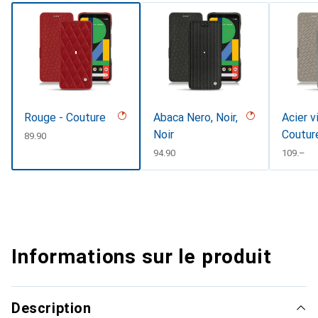
Rouge - Couture
Abaca Nero, Noir,
Acier v
Noir
Coutur
CHF
89.90
CHF
94.90
CHF
109.–
Informations sur le produit
Description