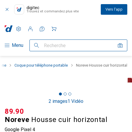
digitec
Vers l'app
Trouvez et commandez plus vite
Paramètres
Compte client
Listes de comparaison
Listes d'envies
Panier
Navigation par catégorie
Menu
Recherche
hone
Coque pour téléphone portable
Noreve Housse cuir horizontal
2 images
1 Vidéo
CHF
89.90
Noreve
Housse cuir horizontal
Google Pixel 4