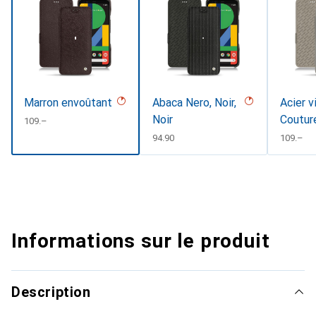
Marron envoûtant
Abaca Nero, Noir,
Acier v
Noir
Coutur
CHF
109.–
CHF
94.90
CHF
109.–
Informations sur le produit
Description