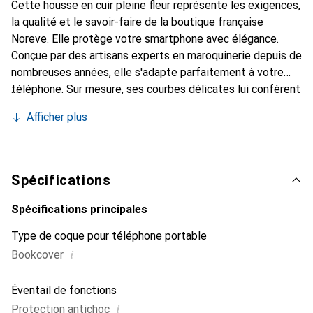
Cette housse en cuir pleine fleur représente les exigences,
la qualité et le savoir-faire de la boutique française
Noreve. Elle protège votre smartphone avec élégance.
Conçue par des artisans experts en maroquinerie depuis de
nombreuses années, elle s'adapte parfaitement à votre
téléphone. Sur mesure, ses courbes délicates lui confèrent
une véritable seconde peau. Elle devient un accessoire
Afficher plus
chic et indispensable pour votre smartphone. Reconnaître
internationalement pour ses produits de haute qualité, la
marque Noreve est un choix sûr pour une clientèle
exigeante.
Spécifications
Spécifications principales
Type de coque pour téléphone portable
i
Bookcover
Éventail de fonctions
i
Protection antichoc