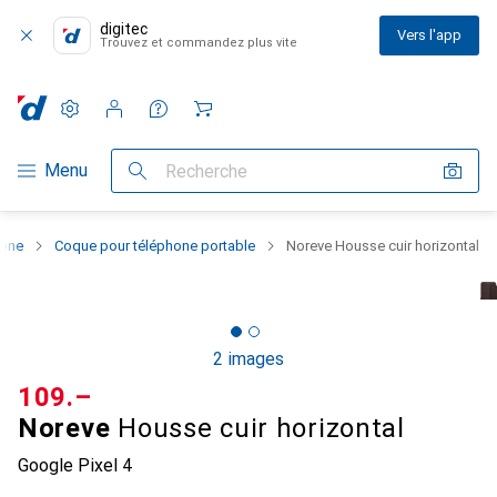
digitec
Vers l'app
Trouvez et commandez plus vite
Paramètres
Compte client
Listes de comparaison
Listes d'envies
Panier
Navigation par catégorie
Menu
Recherche
hone
Coque pour téléphone portable
Noreve Housse cuir horizontal
2 images
CHF
109.–
Noreve
Housse cuir horizontal
Google Pixel 4