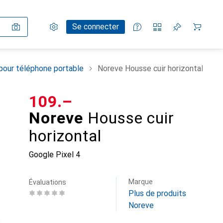
Paramètres
Compte client
Listes de comparaison
Listes d'envies
Panier
Se connecter
pour téléphone portable
Noreve Housse cuir horizontal
CHF
109.–
Noreve
Housse cuir
horizontal
Google Pixel 4
Marque
Évaluations
Plus de produits
Noreve