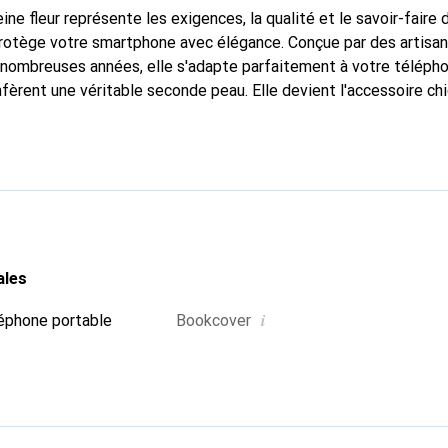
ine fleur représente les exigences, la qualité et le savoir-faire 
protège votre smartphone avec élégance. Conçue par des artisa
nombreuses années, elle s'adapte parfaitement à votre télépho
nfèrent une véritable seconde peau. Elle devient l'accessoire ch
connaît internationalement pour ses produits de haute qualité
e clientèle exigeante.
ales
i
éphone portable
Bookcover