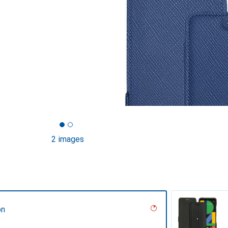
2 images
on