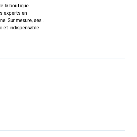
de la boutique
ns experts en
ne. Sur mesure, ses
ic et indispensable
, la marque Noreve