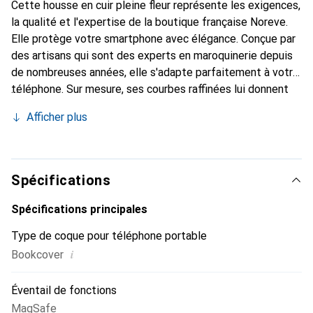
Cette housse en cuir pleine fleur représente les exigences,
la qualité et l'expertise de la boutique française Noreve.
Elle protège votre smartphone avec élégance. Conçue par
des artisans qui sont des experts en maroquinerie depuis
de nombreuses années, elle s'adapte parfaitement à votre
téléphone. Sur mesure, ses courbes raffinées lui donnent
une véritable seconde peau. Elle devient l'accessoire chic
Afficher plus
et indispensable de votre smartphone. Reconnaissante à
l'international pour ses produits de haute qualité, la
marque Noreve est un choix sûr pour une clientèle
exigeante.
Spécifications
Spécifications principales
Type de coque pour téléphone portable
i
Bookcover
Éventail de fonctions
MagSafe