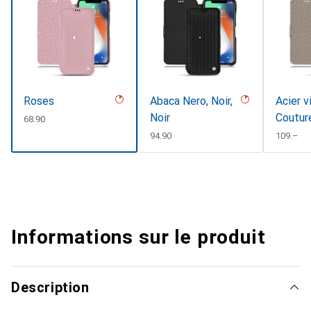
Roses
Abaca Nero, Noir,
Acier v
Noir
Coutur
CHF
68.90
CHF
94.90
CHF
109.–
Informations sur le produit
Description