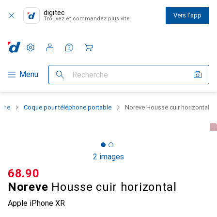
digitec
Vers l'app
Trouvez et commandez plus vite
Paramètres
Compte client
Listes de comparaison
Listes d'envies
Panier
Navigation par catégorie
Menu
Recherche
hone
Coque pour téléphone portable
Noreve Housse cuir horizontal
2 images
CHF
68.90
Noreve
Housse cuir horizontal
Apple iPhone XR