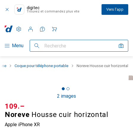
digitec
Vers l'app
Trouvez et commandez plus vite
Paramètres
Compte client
Listes de comparaison
Listes d'envies
Panier
Navigation par catégorie
Menu
Recherche
hone
Coque pour téléphone portable
Noreve Housse cuir horizontal
2 images
CHF
109.–
Noreve
Housse cuir horizontal
Apple iPhone XR