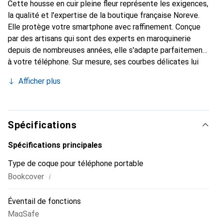
Cette housse en cuir pleine fleur représente les exigences,
la qualité et l'expertise de la boutique française Noreve.
Elle protège votre smartphone avec raffinement. Conçue
par des artisans qui sont des experts en maroquinerie
depuis de nombreuses années, elle s'adapte parfaitement
à votre téléphone. Sur mesure, ses courbes délicates lui
confèrent une véritable seconde peau. Elle devient
Afficher plus
l'accessoire élégant et indispensable pour votre
smartphone. Reconnaître internationalement pour ses
produits de haute qualité, la marque Noreve est un choix
sûr pour une clientèle exigeante.
Spécifications
Spécifications principales
Type de coque pour téléphone portable
i
Bookcover
Éventail de fonctions
MagSafe