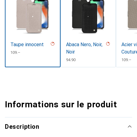
Taupe innocent
Abaca Nero, Noir,
Acier v
Noir
Coutur
CHF
109.–
CHF
94.90
CHF
109.–
Informations sur le produit
Description