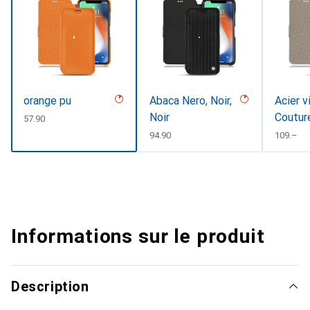
orange pu
Abaca Nero, Noir,
Acier v
Noir
Coutur
CHF
57.90
CHF
94.90
CHF
109.–
Informations sur le produit
Description