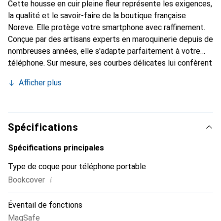
Cette housse en cuir pleine fleur représente les exigences,
la qualité et le savoir-faire de la boutique française
Noreve. Elle protège votre smartphone avec raffinement.
Conçue par des artisans experts en maroquinerie depuis de
nombreuses années, elle s'adapte parfaitement à votre
téléphone. Sur mesure, ses courbes délicates lui confèrent
une véritable seconde peau. Elle devient l'accessoire chic
Afficher plus
et indispensable de votre smartphone. Reconnu
internationalement pour ses produits de haute qualité, la
marque Noreve est un choix sûr pour une clientèle
exigeante.
Spécifications
Spécifications principales
Type de coque pour téléphone portable
i
Bookcover
Éventail de fonctions
MagSafe