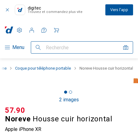
digitec
Vers l'app
Trouvez et commandez plus vite
Paramètres
Compte client
Listes de comparaison
Listes d'envies
Panier
Navigation par catégorie
Menu
Recherche
hone
Coque pour téléphone portable
Noreve Housse cuir horizontal
2 images
CHF
57.90
Noreve
Housse cuir horizontal
Apple iPhone XR