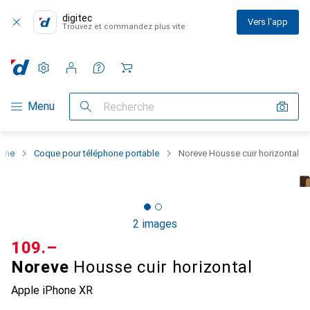
digitec
Vers l'app
Trouvez et commandez plus vite
Paramètres
Compte client
Listes de comparaison
Listes d'envies
Panier
Navigation par catégorie
Menu
Recherche
hone
Coque pour téléphone portable
Noreve Housse cuir horizontal
2 images
CHF
109.–
Noreve
Housse cuir horizontal
Apple iPhone XR