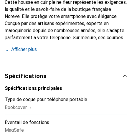
Cette housse en cuir pleine fleur représente les exigences,
la qualité et le savoir-faire de la boutique française
Noreve. Elle protège votre smartphone avec élégance.
Conçue par des artisans expérimentés, experts en
maroquinerie depuis de nombreuses années, elle s'adapte
parfaitement à votre téléphone. Sur mesure, ses courbes
raffinées lui confèrent une véritable seconde peau. Elle
Afficher plus
devient l'accessoire chic et indispensable pour votre
smartphone. Reconnaît internationalement pour ses
produits de haute qualité, la marque Noreve est un choix
fiable pour une clientèle exigeante.
Spécifications
Spécifications principales
Type de coque pour téléphone portable
i
Bookcover
Éventail de fonctions
MagSafe