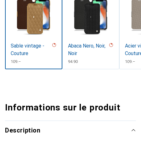
Sable vintage -
Abaca Nero, Noir,
Acier v
Couture
Noir
Coutur
CHF
109.–
CHF
94.90
CHF
109.–
Informations sur le produit
Description