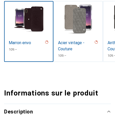
Marron envo
Acier vintage -
Anth
Couture
Cou
CHF
109.–
CHF
109.–
CHF
109.
Informations sur le produit
Description