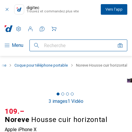
digitec
Vers l'app
Trouvez et commandez plus vite
Paramètres
Compte client
Listes de comparaison
Listes d'envies
Panier
Navigation par catégorie
Menu
Recherche
hone
Coque pour téléphone portable
Noreve Housse cuir horizontal
3 images
1 Vidéo
CHF
109.–
Noreve
Housse cuir horizontal
Apple iPhone X