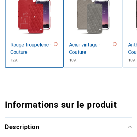
Rouge troupelenc -
Acier vintage -
Anth
Couture
Couture
Cou
CHF
129.–
CHF
109.–
CHF
109.
Informations sur le produit
Description