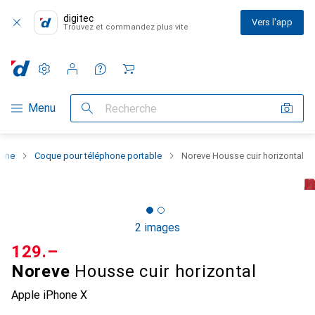
digitec
Vers l'app
Trouvez et commandez plus vite
Paramètres
Compte client
Listes de comparaison
Listes d'envies
Panier
Navigation par catégorie
Menu
Recherche
hone
Coque pour téléphone portable
Noreve Housse cuir horizontal
2 images
CHF
129.–
Noreve
Housse cuir horizontal
Apple iPhone X