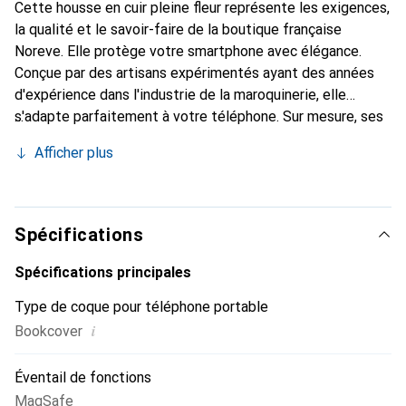
Cette housse en cuir pleine fleur représente les exigences,
la qualité et le savoir-faire de la boutique française
Noreve. Elle protège votre smartphone avec élégance.
Conçue par des artisans expérimentés ayant des années
d'expérience dans l'industrie de la maroquinerie, elle
s'adapte parfaitement à votre téléphone. Sur mesure, ses
courbes délicates lui confèrent une véritable seconde
Afficher plus
peau. Elle devient l'accessoire chic et indispensable pour
votre smartphone. La marque Noreve est reconnue
internationalement pour ses produits de haute qualité et
constitue un choix fiable pour une clientèle exigeante.
Spécifications
Spécifications principales
Type de coque pour téléphone portable
i
Bookcover
Éventail de fonctions
MagSafe