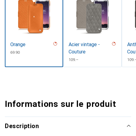
Orange
Acier vintage -
Anth
Couture
Cou
CHF
69.90
CHF
109.–
CHF
109.
Informations sur le produit
Description