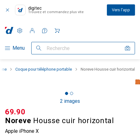
digitec
Vers l'app
Trouvez et commandez plus vite
Paramètres
Compte client
Listes de comparaison
Listes d'envies
Panier
Navigation par catégorie
Menu
Recherche
hone
Coque pour téléphone portable
Noreve Housse cuir horizontal
2 images
CHF
69.90
Noreve
Housse cuir horizontal
Apple iPhone X