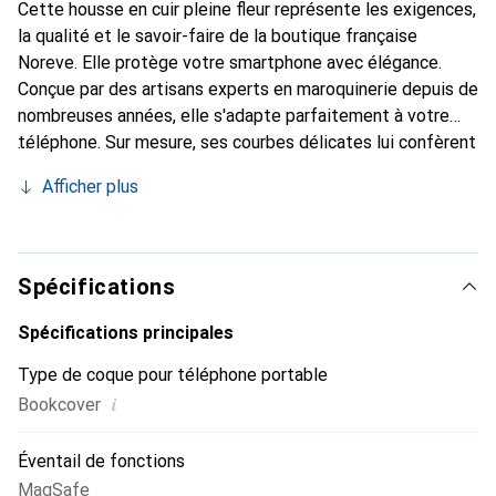
Cette housse en cuir pleine fleur représente les exigences,
la qualité et le savoir-faire de la boutique française
Noreve. Elle protège votre smartphone avec élégance.
Conçue par des artisans experts en maroquinerie depuis de
nombreuses années, elle s'adapte parfaitement à votre
téléphone. Sur mesure, ses courbes délicates lui confèrent
une véritable seconde peau. Elle devient l'accessoire chic
Afficher plus
et indispensable pour votre smartphone. Reconnu
internationalement pour ses produits de haute qualité, la
marque Noreve est un choix sûr pour une clientèle
exigeante.
Spécifications
Spécifications principales
Type de coque pour téléphone portable
i
Bookcover
Éventail de fonctions
MagSafe