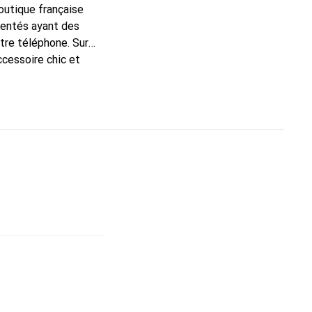
boutique française
mentés ayant des
otre téléphone. Sur
ccessoire chic et
 de haute qualité, la