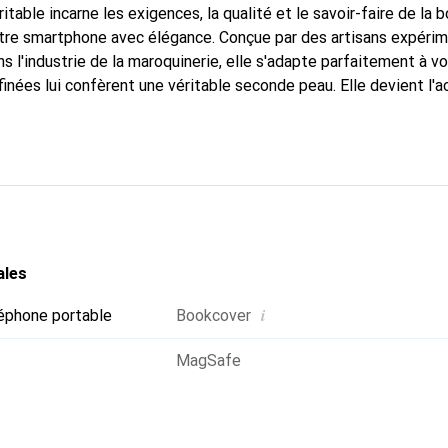
itable incarne les exigences, la qualité et le savoir-faire de la 
otre smartphone avec élégance. Conçue par des artisans expéri
s l'industrie de la maroquinerie, elle s'adapte parfaitement à v
inées lui confèrent une véritable seconde peau. Elle devient l'a
e smartphone. Reconnaissante à l'international pour ses produits
oix fiable pour une clientèle exigeante.
ales
i
éphone portable
Bookcover
MagSafe