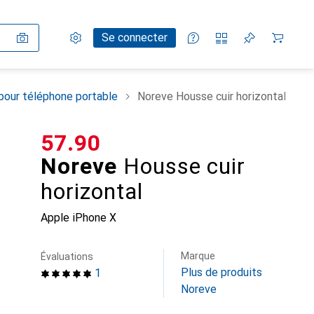
Paramètres
Compte client
Listes de comparaison
Listes d'envies
Panier
Se connecter
pour téléphone portable
Noreve Housse cuir horizontal
CHF
57.90
Noreve
Housse cuir
horizontal
Apple iPhone X
Marque
Évaluations
Plus de produits
1
Noreve