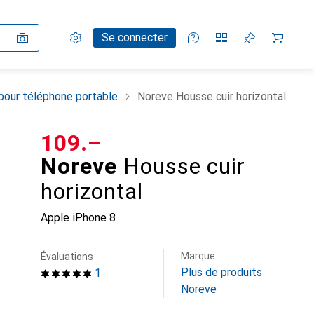
Paramètres
Compte client
Listes de comparaison
Listes d'envies
Panier
Se connecter
pour téléphone portable
Noreve Housse cuir horizontal
CHF
109.–
Noreve
Housse cuir
horizontal
Apple iPhone 8
Marque
Évaluations
Plus de produits
1
Noreve