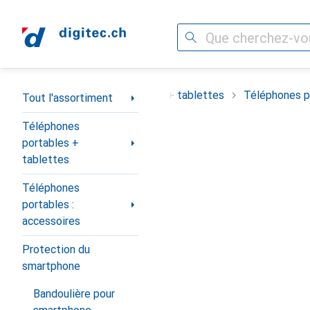
Recherche
Navigation par catégorie
ortiment
Téléphones portables + tablettes
Téléphones po
Tout l'assortiment
Téléphones
portables +
tablettes
Téléphones
portables :
accessoires
Protection du
smartphone
Bandoulière pour