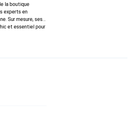
de la boutique
ns experts en
ne. Sur mesure, ses
hic et essentiel pour
 la marque Noreve est