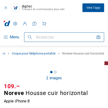
digitec
Vers l'app
Trouvez et commandez plus vite
Paramètres
Compte client
Listes de comparaison
Listes d'envies
Panier
Navigation par catégorie
Menu
Recherche
hone
Coque pour téléphone portable
Noreve Housse cuir horizontal
2 images
CHF
109.–
Noreve
Housse cuir horizontal
Apple iPhone 8