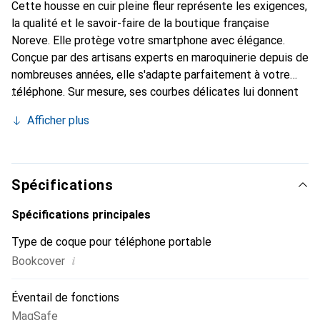
Cette housse en cuir pleine fleur représente les exigences,
la qualité et le savoir-faire de la boutique française
Noreve. Elle protège votre smartphone avec élégance.
Conçue par des artisans experts en maroquinerie depuis de
nombreuses années, elle s'adapte parfaitement à votre
téléphone. Sur mesure, ses courbes délicates lui donnent
une véritable seconde peau. Elle devient l'accessoire chic
Afficher plus
et indispensable pour votre smartphone. Reconnaître
internationalement pour ses produits de haute qualité, la
marque Noreve est un choix sûr pour une clientèle
exigeante.
Spécifications
Spécifications principales
Type de coque pour téléphone portable
i
Bookcover
Éventail de fonctions
MagSafe