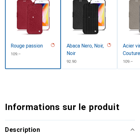
Rouge passion
Abaca Nero, Noir,
Acier vi
Noir
Coutur
CHF
109.–
CHF
92.90
CHF
109.–
Informations sur le produit
Description