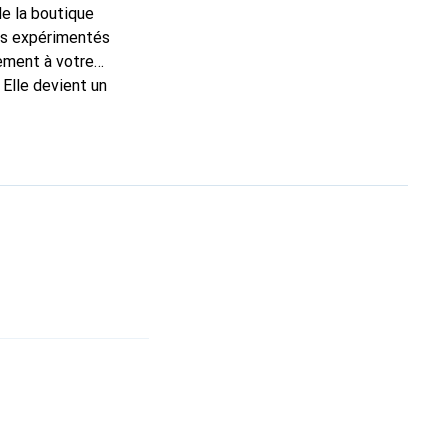
de la boutique
ns expérimentés
tement à votre
 Elle devient un
t pour ses produits