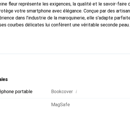
ine fleur représente les exigences, la qualité et le savoir-faire 
 protège votre smartphone avec élégance. Conçue par des artisa
rience dans l'industrie de la maroquinerie, elle s'adapte parfai
ses courbes délicates lui confèrent une véritable seconde peau.
spensable pour votre smartphone. Reconnaître internationalemen
que Noreve est un choix fiable pour une clientèle exigeante.
ales
i
éphone portable
Bookcover
MagSafe