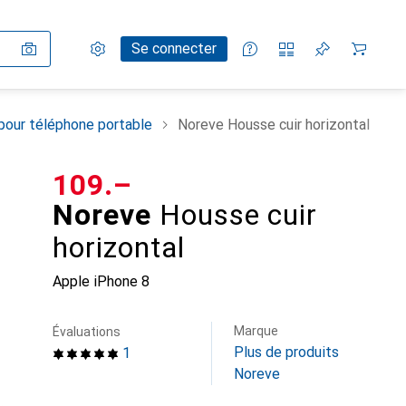
Paramètres
Compte client
Listes de comparaison
Listes d'envies
Panier
Se connecter
pour téléphone portable
Noreve Housse cuir horizontal
CHF
109.–
Noreve
Housse cuir
horizontal
Apple iPhone 8
Marque
Évaluations
Plus de produits
1
Noreve