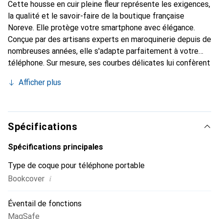
Cette housse en cuir pleine fleur représente les exigences,
la qualité et le savoir-faire de la boutique française
Noreve. Elle protège votre smartphone avec élégance.
Conçue par des artisans experts en maroquinerie depuis de
nombreuses années, elle s'adapte parfaitement à votre
téléphone. Sur mesure, ses courbes délicates lui confèrent
une véritable seconde peau. Elle devient l'accessoire chic
Afficher plus
et indispensable de votre smartphone. La marque Noreve
est reconnue internationalement pour ses produits de
haute qualité et constitue un choix sûr pour une clientèle
exigeante.
Spécifications
Spécifications principales
Type de coque pour téléphone portable
i
Bookcover
Éventail de fonctions
MagSafe