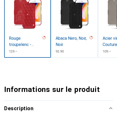
Rouge
Abaca Nero, Noir,
Acier vi
troupelenc -
Noir
Coutur
Couture (
CHF
129.–
CHF
92.90
CHF
109.–
Pantone
#AB191A )
Informations sur le produit
Description