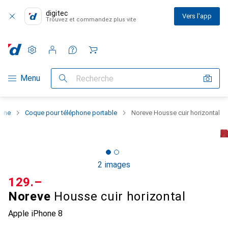
digitec
Vers l'app
Trouvez et commandez plus vite
Paramètres
Compte client
Listes de comparaison
Listes d'envies
Panier
Navigation par catégorie
Menu
Recherche
hone
Coque pour téléphone portable
Noreve Housse cuir horizontal
2 images
CHF
129.–
Noreve
Housse cuir horizontal
Apple iPhone 8