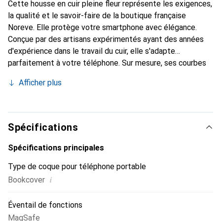
Cette housse en cuir pleine fleur représente les exigences,
la qualité et le savoir-faire de la boutique française
Noreve. Elle protège votre smartphone avec élégance.
Conçue par des artisans expérimentés ayant des années
d'expérience dans le travail du cuir, elle s'adapte
parfaitement à votre téléphone. Sur mesure, ses courbes
délicates lui confèrent une véritable seconde peau. Elle
Afficher plus
devient l'accessoire chic et indispensable pour votre
smartphone. Reconnaître internationalement pour ses
produits de haute qualité, la marque Noreve est un choix
fiable pour une clientèle exigeante.
Spécifications
Spécifications principales
Type de coque pour téléphone portable
i
Bookcover
Éventail de fonctions
MagSafe