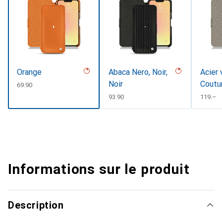
Orange
Abaca Nero, Noir,
Acier 
Noir
Coutu
CHF
69.90
CHF
93.90
CHF
119.–
Informations sur le produit
Description