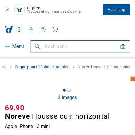
digitec
Vers l'app
Trouvez et commandez plus vite
Paramètres
Compte client
Listes de comparaison
Listes d'envies
Panier
Navigation par catégorie
Menu
Recherche
hone
Coque pour téléphone portable
Noreve Housse cuir horizontal
2 images
CHF
69.90
Noreve
Housse cuir horizontal
Apple iPhone 13 mini