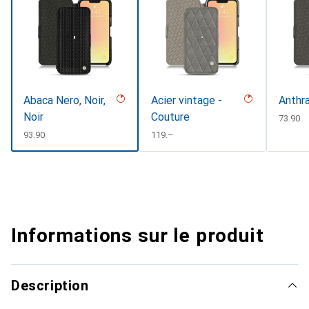
Abaca Nero, Noir,
Acier vintage -
Anthr
Noir
Couture
CHF
73.90
CHF
93.90
CHF
119.–
Informations sur le produit
Description