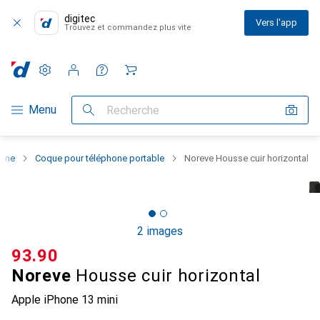
digitec
Vers l'app
Trouvez et commandez plus vite
Paramètres
Compte client
Listes de comparaison
Listes d'envies
Panier
Navigation par catégorie
Menu
Recherche
hone
Coque pour téléphone portable
Noreve Housse cuir horizontal
2 images
CHF
93.90
Noreve
Housse cuir horizontal
Apple iPhone 13 mini