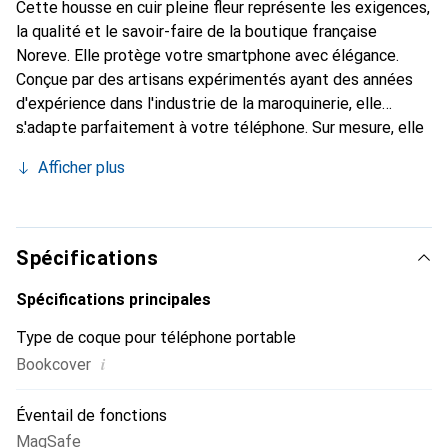
Cette housse en cuir pleine fleur représente les exigences,
la qualité et le savoir-faire de la boutique française
Noreve. Elle protège votre smartphone avec élégance.
Conçue par des artisans expérimentés ayant des années
d'expérience dans l'industrie de la maroquinerie, elle
s'adapte parfaitement à votre téléphone. Sur mesure, elle
confère à votre smartphone une véritable seconde peau
Afficher plus
avec ses courbes délicates. Elle devient un accessoire chic
et indispensable. La marque Noreve est reconnue
internationalement pour ses produits de haute qualité et
constitue un choix fiable pour une clientèle exigeante.
Spécifications
Spécifications principales
Type de coque pour téléphone portable
i
Bookcover
Éventail de fonctions
MagSafe