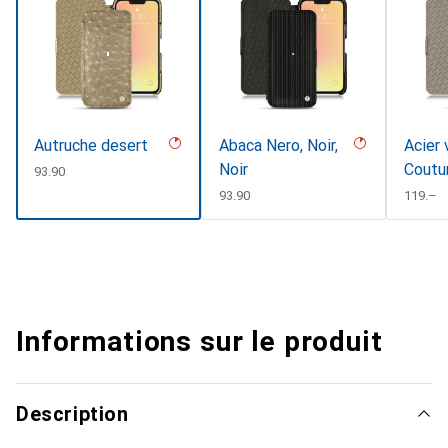
Autruche desert
Abaca Nero, Noir,
Acier 
Noir
Coutu
CHF
93.90
CHF
93.90
CHF
119.–
Informations sur le produit
Description