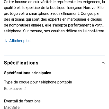
Cette housse en cuir véritable représente les exigences, la
qualité et l'expertise de la boutique française Noreve. Elle
protège votre smartphone avec raffinement. Conçue par
des artisans qui sont des experts en maroquinerie depuis
de nombreuses années, elle s'adapte parfaitement à votre
téléphone. Sur mesure, ses courbes délicates lui confèrent
une véritable seconde peau. Elle devient l'accessoire chic
Afficher plus
et indispensable de votre smartphone. Reconnaître à
l'international pour ses produits de haute qualité, la
marque Noreve est un choix sûr pour une clientèle
exigeante.
Spécifications
Spécifications principales
Type de coque pour téléphone portable
i
Bookcover
Éventail de fonctions
MagSafe