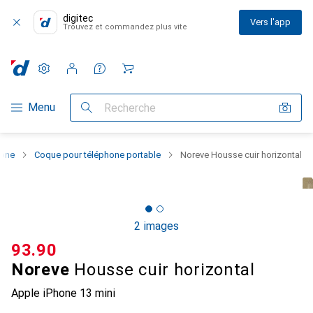
digitec
Vers l'app
Trouvez et commandez plus vite
Paramètres
Compte client
Listes de comparaison
Listes d'envies
Panier
Navigation par catégorie
Menu
Recherche
hone
Coque pour téléphone portable
Noreve Housse cuir horizontal
2 images
CHF
93.90
Noreve
Housse cuir horizontal
Apple iPhone 13 mini