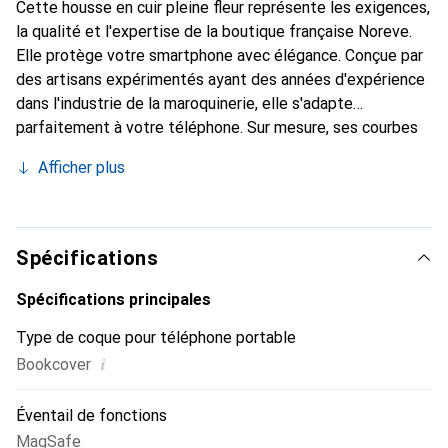
Cette housse en cuir pleine fleur représente les exigences,
la qualité et l'expertise de la boutique française Noreve.
Elle protège votre smartphone avec élégance. Conçue par
des artisans expérimentés ayant des années d'expérience
dans l'industrie de la maroquinerie, elle s'adapte
parfaitement à votre téléphone. Sur mesure, ses courbes
raffinées lui confèrent une véritable seconde peau. Elle
Afficher plus
devient un accessoire chic et indispensable pour votre
smartphone. Reconnaître internationalement pour ses
produits de haute qualité, la marque Noreve est un choix
fiable pour une clientèle exigeante.
Spécifications
Spécifications principales
Type de coque pour téléphone portable
i
Bookcover
Éventail de fonctions
MagSafe