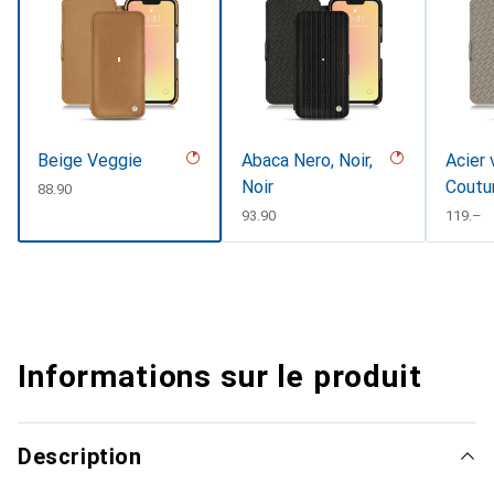
Beige Veggie
Abaca Nero, Noir,
Acier 
Noir
Coutu
CHF
88.90
CHF
93.90
CHF
119.–
Informations sur le produit
Description