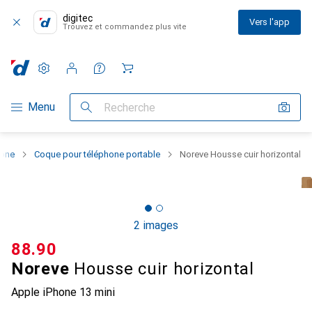
digitec
Vers l'app
Trouvez et commandez plus vite
Paramètres
Compte client
Listes de comparaison
Listes d'envies
Panier
Navigation par catégorie
Menu
Recherche
hone
Coque pour téléphone portable
Noreve Housse cuir horizontal
2 images
CHF
88.90
Noreve
Housse cuir horizontal
Apple iPhone 13 mini