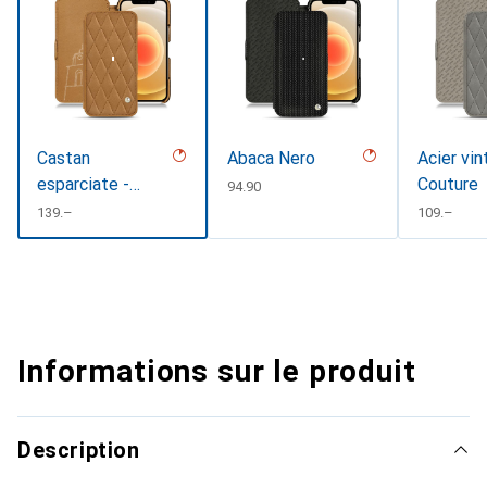
Castan
Abaca Nero
Acier vin
esparciate -
Couture
CHF
94.90
Couture
CHF
139.–
CHF
109.–
Informations sur le produit
Description