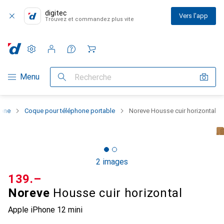
digitec
Vers l'app
Trouvez et commandez plus vite
Paramètres
Compte client
Listes de comparaison
Listes d'envies
Panier
Navigation par catégorie
Menu
Recherche
hone
Coque pour téléphone portable
Noreve Housse cuir horizontal
2 images
CHF
139.–
Noreve
Housse cuir horizontal
Apple iPhone 12 mini