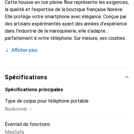
Cette housse en cuir pleine fleur représente les exigences,
la qualité et l'expertise de la boutique française Noreve.
Elle protège votre smartphone avec élégance. Conçue par
des artisans expérimentés ayant des années d'expérience
dans l'industrie de la maroquinerie, elle s'adapte
parfaitement à votre téléphone. Sur mesure, ses courbes
délicates lui confèrent une véritable seconde peau. Elle
Afficher plus
devient un accessoire chic et indispensable pour votre
smartphone. La marque Noreve est reconnue
internationalement pour ses produits de haute qualité et
constitue un choix fiable pour une clientèle exigeante.
Spécifications
Spécifications principales
Type de coque pour téléphone portable
i
Bookcover
Éventail de fonctions
MagSafe