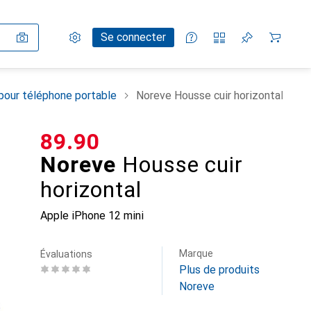
Paramètres
Compte client
Listes de comparaison
Listes d'envies
Panier
Se connecter
pour téléphone portable
Noreve Housse cuir horizontal
CHF
89.90
Noreve
Housse cuir
horizontal
Apple iPhone 12 mini
Marque
Évaluations
Plus de produits
Noreve