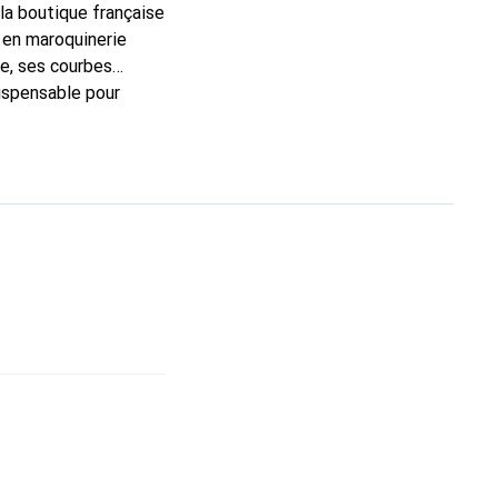
 la boutique française
 en maroquinerie
e, ses courbes
dispensable pour
 la marque Noreve est