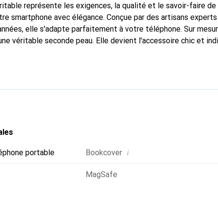
itable représente les exigences, la qualité et le savoir-faire de
tre smartphone avec élégance. Conçue par des artisans experts
nnées, elle s'adapte parfaitement à votre téléphone. Sur mesur
une véritable seconde peau. Elle devient l'accessoire chic et in
naître internationalement pour ses produits de haute qualité,
ientèle exigeante.
ales
i
éphone portable
Bookcover
MagSafe