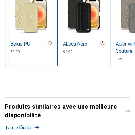
Beige PU
Abaca Nero
Acier vin
Couture
CHF
58.90
CHF
94.90
CHF
109.–
Produits similaires avec une meilleure
disponibilité
Tout afficher