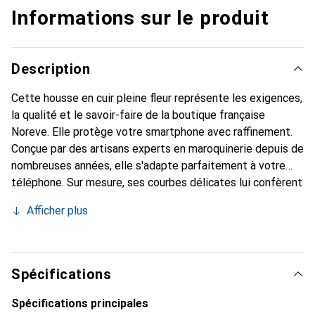
Informations sur le produit
Description
Cette housse en cuir pleine fleur représente les exigences,
la qualité et le savoir-faire de la boutique française
Noreve. Elle protège votre smartphone avec raffinement.
Conçue par des artisans experts en maroquinerie depuis de
nombreuses années, elle s'adapte parfaitement à votre
téléphone. Sur mesure, ses courbes délicates lui confèrent
une véritable seconde peau. Elle devient l'accessoire chic
Afficher plus
et indispensable pour votre smartphone. Reconnaître
internationalement pour ses produits de haute qualité, la
marque Noreve est un choix sûr pour une clientèle
exigeante.
Spécifications
Spécifications principales