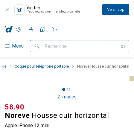
digitec
Vers l'app
Trouvez et commandez plus vite
Paramètres
Compte client
Listes de comparaison
Listes d'envies
Panier
Navigation par catégorie
Menu
Recherche
hone
Coque pour téléphone portable
Noreve Housse cuir horizontal
2 images
CHF
58.90
Noreve
Housse cuir horizontal
Apple iPhone 12 mini