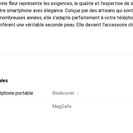
ine fleur représente les exigences, la qualité et l'expertise de 
tre smartphone avec élégance. Conçue par des artisans qui son
nombreuses années, elle s'adapte parfaitement à votre télépho
nfèrent une véritable seconde peau. Elle devient l'accessoire ch
Reconnaître internationalement pour ses produits de haute qual
 pour une clientèle exigeante.
ales
i
éphone portable
Bookcover
MagSafe