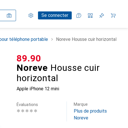
Paramètres
Compte client
Listes de comparaison
Listes d'envies
Panier
Se connecter
pour téléphone portable
Noreve Housse cuir horizontal
CHF
89.90
Noreve
Housse cuir
horizontal
Apple iPhone 12 mini
Marque
Évaluations
Plus de produits
Noreve