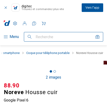
digitec
Vers l'app
Trouvez et commandez plus vite
Paramètres
Compte client
Listes de comparaison
Listes d'envies
Panier
Navigation par catégorie
Menu
Recherche
 du smartphone
Coque pour téléphone portable
Noreve Housse cuir
2 images
CHF
88.90
Noreve
Housse cuir
Google Pixel 6