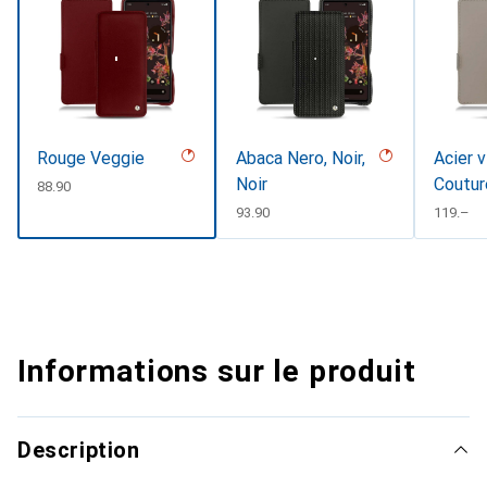
Rouge Veggie
Abaca Nero, Noir,
Acier v
Noir
Coutur
CHF
88.90
CHF
93.90
CHF
119.–
Informations sur le produit
Description