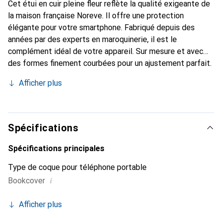
Cet étui en cuir pleine fleur reflète la qualité exigeante de
la maison française Noreve. Il offre une protection
élégante pour votre smartphone. Fabriqué depuis des
années par des experts en maroquinerie, il est le
complément idéal de votre appareil. Sur mesure et avec
des formes finement courbées pour un ajustement parfait.
Un accessoire élégant et le vêtement idéal pour votre
Afficher plus
smartphone. La marque Noreve est reconnue
internationalement pour ses produits de haute qualité et
constitue toujours un excellent choix pour le client
exigeant.
Spécifications
Spécifications principales
Type de coque pour téléphone portable
i
Bookcover
Afficher plus