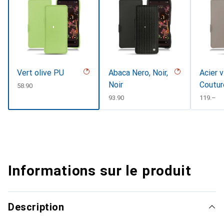
Vert olive PU
Abaca Nero, Noir,
Acier v
Noir
Coutur
CHF
58.90
CHF
93.90
CHF
119.–
Informations sur le produit
Description