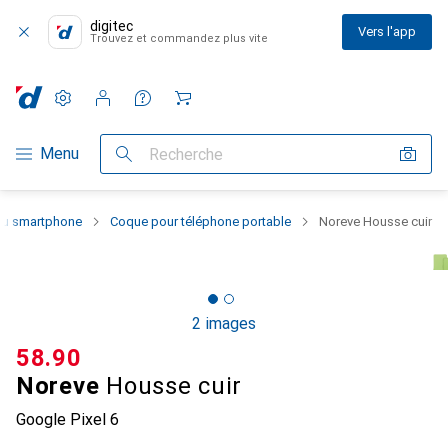
digitec
Vers l'app
Trouvez et commandez plus vite
Paramètres
Compte client
Listes de comparaison
Listes d'envies
Panier
Navigation par catégorie
Menu
Recherche
 du smartphone
Coque pour téléphone portable
Noreve Housse cuir
2 images
CHF
58.90
Noreve
Housse cuir
Google Pixel 6