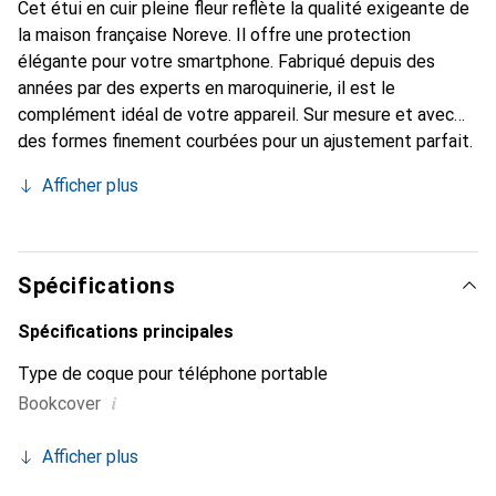
Cet étui en cuir pleine fleur reflète la qualité exigeante de
la maison française Noreve. Il offre une protection
élégante pour votre smartphone. Fabriqué depuis des
années par des experts en maroquinerie, il est le
complément idéal de votre appareil. Sur mesure et avec
des formes finement courbées pour un ajustement parfait.
Un accessoire élégant et le vêtement idéal pour votre
Afficher plus
smartphone. La marque Noreve est reconnue
internationalement pour ses produits de haute qualité et
est toujours un bon choix pour le client exigeant.
Spécifications
Spécifications principales
Type de coque pour téléphone portable
i
Bookcover
Afficher plus