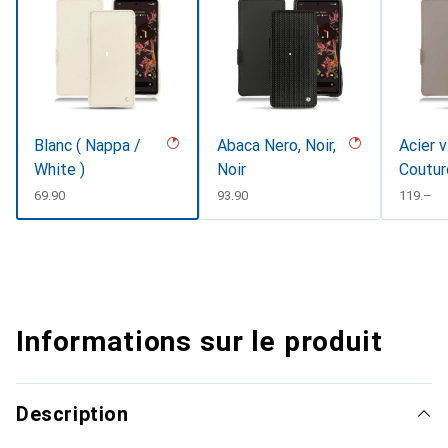
Blanc ( Nappa /
Abaca Nero, Noir,
Acier v
White )
Noir
Coutur
CHF
69.90
CHF
93.90
CHF
119.–
Informations sur le produit
Description