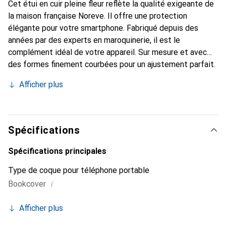
Cet étui en cuir pleine fleur reflète la qualité exigeante de
la maison française Noreve. Il offre une protection
élégante pour votre smartphone. Fabriqué depuis des
années par des experts en maroquinerie, il est le
complément idéal de votre appareil. Sur mesure et avec
des formes finement courbées pour un ajustement parfait.
Un accessoire élégant et le vêtement idéal pour votre
Afficher plus
smartphone. La marque Noreve est reconnue
internationalement pour ses produits de haute qualité et
constitue toujours un excellent choix pour le client
exigeant.
Spécifications
Spécifications principales
Type de coque pour téléphone portable
i
Bookcover
Afficher plus