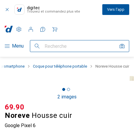
digitec
Vers l'app
Trouvez et commandez plus vite
Paramètres
Compte client
Listes de comparaison
Listes d'envies
Panier
Navigation par catégorie
Menu
Recherche
 du smartphone
Coque pour téléphone portable
Noreve Housse cuir
2 images
CHF
69.90
Noreve
Housse cuir
Google Pixel 6