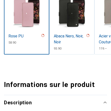
Rose PU
Abaca Nero, Noir,
Acier v
Noir
Coutur
CHF
58.90
CHF
93.90
CHF
119.–
Informations sur le produit
Description