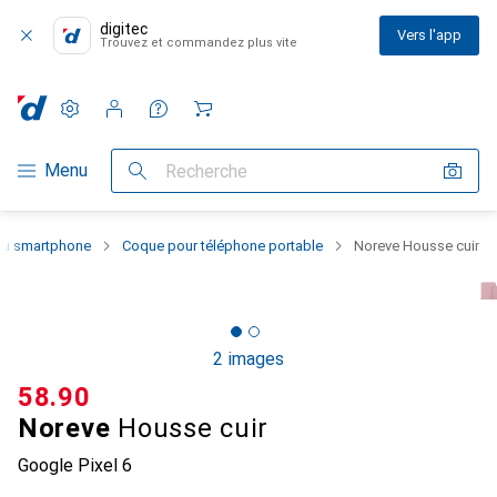
digitec
Vers l'app
Trouvez et commandez plus vite
Paramètres
Compte client
Listes de comparaison
Listes d'envies
Panier
Navigation par catégorie
Menu
Recherche
 du smartphone
Coque pour téléphone portable
Noreve Housse cuir
2 images
CHF
58.90
Noreve
Housse cuir
Google Pixel 6