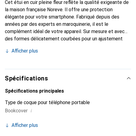
Cet étui en cuir pleine fleur reflète la qualité exigeante de
la maison française Noreve. Il offre une protection
élégante pour votre smartphone. Fabriqué depuis des
années par des experts en maroquinerie, il est le
complément idéal de votre appareil. Sur mesure et avec
des formes délicatement courbées pour un ajustement
parfait. Un accessoire élégant et l'habit idéal pour votre
Afficher plus
smartphone. La marque Noreve est reconnue
internationalement pour ses produits de haute qualité et
reste toujours un excellent choix pour le client exigeant.
Spécifications
Spécifications principales
Type de coque pour téléphone portable
i
Bookcover
Afficher plus