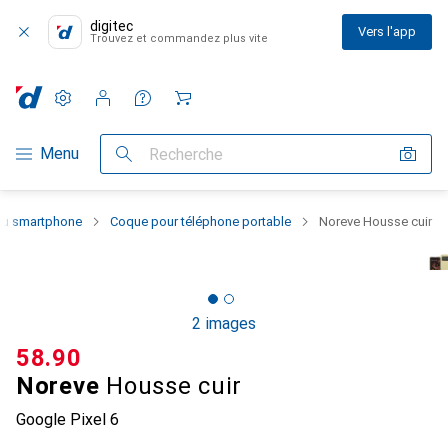
digitec
Vers l'app
Trouvez et commandez plus vite
Paramètres
Compte client
Listes de comparaison
Listes d'envies
Panier
Navigation par catégorie
Menu
Recherche
 du smartphone
Coque pour téléphone portable
Noreve Housse cuir
2 images
CHF
58.90
Noreve
Housse cuir
Google Pixel 6