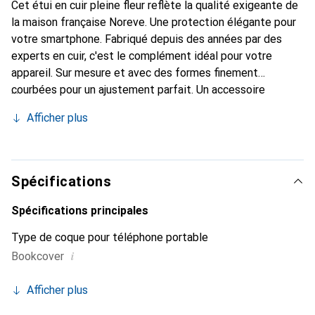
Cet étui en cuir pleine fleur reflète la qualité exigeante de
la maison française Noreve. Une protection élégante pour
votre smartphone. Fabriqué depuis des années par des
experts en cuir, c'est le complément idéal pour votre
appareil. Sur mesure et avec des formes finement
courbées pour un ajustement parfait. Un accessoire
élégant et le vêtement idéal pour votre smartphone. La
Afficher plus
marque Noreve est reconnue internationalement pour ses
produits de haute qualité et constitue toujours un bon
choix pour le client exigeant.
Spécifications
Spécifications principales
Type de coque pour téléphone portable
i
Bookcover
Afficher plus