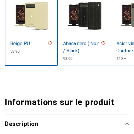
Beige PU
Abaca nero ( Noir
Acier vi
/ Black)
Couture
CHF
58.90
CHF
93.90
CHF
119.–
Informations sur le produit
Description