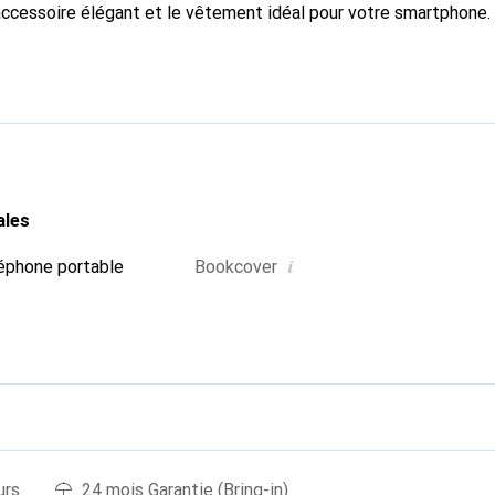
accessoire élégant et le vêtement idéal pour votre smartphone
nalement pour ses produits de haute qualité et constitue toujou
ales
i
éphone portable
Bookcover
urs
24 mois Garantie (Bring-in)