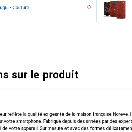
uqui - Couture
desert
uture ( Nappa - White )
umo
 White )
- Couture ( Nappa - Pantone #abcae9 )
on
ne
rranean - Couture
parciate
tage - Couture
 - Couture
outure
pino
bla - Couture
ge - Couture
ine
ture
age
ocodile
uture
 vintage
appa)
voûtant
ggie
ntage - Couture
dro
pa / Black )
 Noir Veggie
ggie
ntage - Couture
ange
illésimé
ne
ppa - Pantone #d50032)
ine
upelenc
ggie
age - Couture
abbia
tage
 PU
ie
assion
Orange clouqui ( Pantone #D33108 )
s sur le produit
fleur reflète la qualité exigeante de la maison française Noreve. I
r votre smartphone. Fabriqué depuis des années par des experts
l de votre appareil. Sur mesure et avec des formes délicatemen