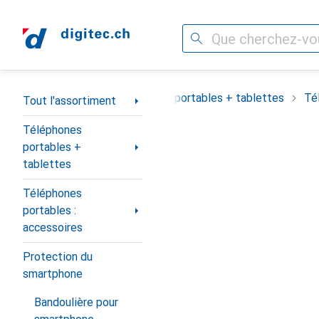
Recherche
Navigation par catégorie
Tout l'assortiment
Téléphones portables + tablettes
Té
Tout l'assortiment
Téléphones
portables +
tablettes
Téléphones
portables :
accessoires
Protection du
smartphone
Bandoulière pour