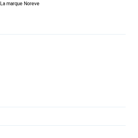
. La marque Noreve
rs un excellent choix