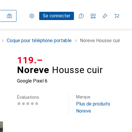
Paramètres
Compte client
Listes de comparaison
Listes d'envies
Panier
Se connecter
Coque pour téléphone portable
Noreve Housse cuir
CHF
119.–
Noreve
Housse cuir
Google Pixel 6
Marque
Évaluations
Plus de produits
Noreve