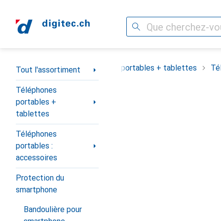
Recherche
Navigation par catégorie
Tout l'assortiment
Téléphones portables + tablettes
Té
Tout l'assortiment
Téléphones
portables +
tablettes
Téléphones
portables :
accessoires
Protection du
smartphone
Bandoulière pour