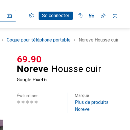
Paramètres
Compte client
Listes de comparaison
Listes d'envies
Panier
Se connecter
Coque pour téléphone portable
Noreve Housse cuir
CHF
69.90
Noreve
Housse cuir
Google Pixel 6
Marque
Évaluations
Plus de produits
Noreve