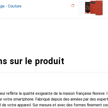
age - Couture
iliegia
ero, Noir, Noir
uture
gie
ppa / White )
umo - Couture
PU
n PU
ie
 - Couture
erranéen
tage
nero, Noir
abla
age
ne
r
e
e
outure
l??u
ge - Couture
uture
 vintage
appa)
voûtant
ggie
ntage - Couture
dro
pa / Black )
 Noir Veggie
ggie
ntage - Couture
ange
illésimé
ne
ppa - Pantone #d50032)
ine
upelenc
ggie
age - Couture
abbia
tage
 PU
ie
assion
Orange clouqui ( Pantone #D33108 )
s sur le produit
fleur reflète la qualité exigeante de la maison française Noreve. I
r votre smartphone. Fabriqué depuis des années par des experts
 de votre appareil. Sur mesure et avec des formes finement co