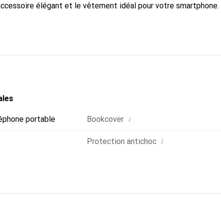
accessoire élégant et le vêtement idéal pour votre smartphone
nalement pour ses produits de haute qualité et constitue toujou
ales
i
éphone portable
Bookcover
i
Protection antichoc