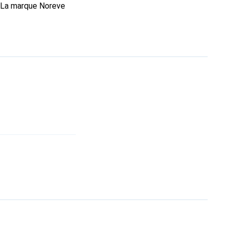
. La marque Noreve
rs un excellent choix