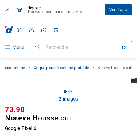
digitec
Vers l'app
Trouvez et commandez plus vite
Paramètres
Compte client
Listes de comparaison
Listes d'envies
Panier
Navigation par catégorie
Menu
Recherche
 du smartphone
Coque pour téléphone portable
Noreve Housse cuir
2 images
CHF
73.90
Noreve
Housse cuir
Google Pixel 6