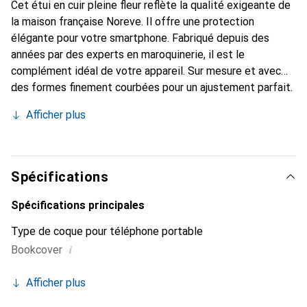
Cet étui en cuir pleine fleur reflète la qualité exigeante de
la maison française Noreve. Il offre une protection
élégante pour votre smartphone. Fabriqué depuis des
années par des experts en maroquinerie, il est le
complément idéal de votre appareil. Sur mesure et avec
des formes finement courbées pour un ajustement parfait.
Un accessoire élégant et l'habit idéal pour votre
Afficher plus
smartphone. La marque Noreve est reconnue
internationalement pour ses produits de haute qualité et
constitue toujours un excellent choix pour le client
exigeant.
Spécifications
Spécifications principales
Type de coque pour téléphone portable
i
Bookcover
Afficher plus