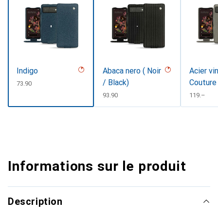
Indigo
Abaca nero ( Noir
Acier vi
/ Black)
Couture
CHF
73.90
CHF
93.90
CHF
119.–
Informations sur le produit
Description